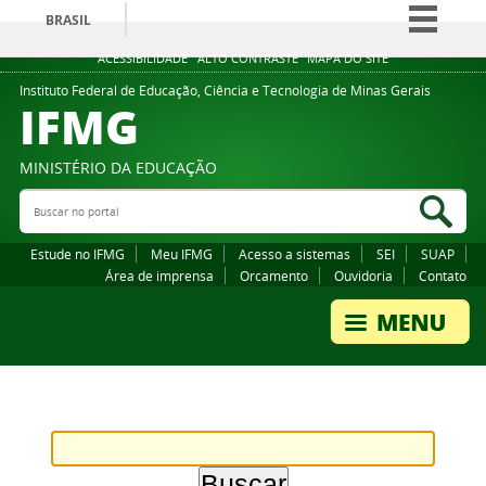
BRASIL
Simplifique!
ACESSIBILIDADE
ALTO CONTRASTE
MAPA DO SITE
Comunica BR
Instituto Federal de Educação, Ciência e Tecnologia de Minas Gerais
IFMG
Participe
Acesso à informação
MINISTÉRIO DA EDUCAÇÃO
Legislação
Buscar no portal
Bus
Canais
Estude no IFMG
Meu IFMG
Acesso a sistemas
SEI
SUAP
Área de imprensa
Orcamento
Ouvidoria
Contato