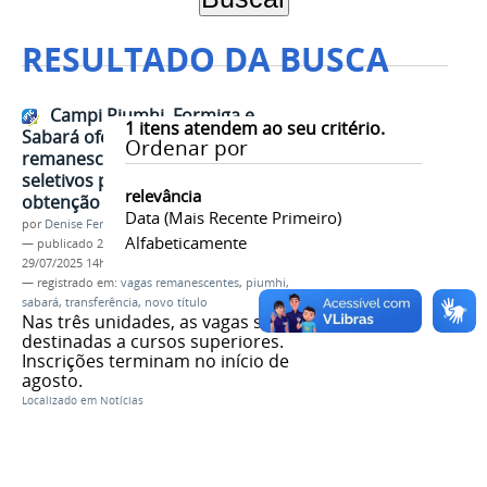
RESULTADO DA BUSCA
Campi Piumhi, Formiga e
1
itens atendem ao seu critério.
Sabará ofertam vagas
Ordenar por
remanescentes em processos
seletivos para transferência e
relevância
obtenção de novo título
Data (mais Recente Primeiro)
por
Denise Ferreira dos Santos
Alfabeticamente
—
publicado
28/07/2025
—
última modificação
29/07/2025 14h09
— registrado em:
vagas remanescentes
,
piumhi
,
sabará
,
transferência
,
novo título
Nas três unidades, as vagas são
destinadas a cursos superiores.
Inscrições terminam no início de
agosto.
Localizado em
Notícias