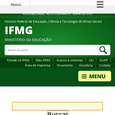
BRASIL
Simplifique!
ACESSIBILIDADE
ALTO CONTRASTE
MAPA DO SITE
Comunica BR
Instituto Federal de Educação, Ciência e Tecnologia de Minas Gerais
IFMG
Participe
Acesso à informação
MINISTÉRIO DA EDUCAÇÃO
Legislação
Buscar no portal
Bus
Canais
Estude no IFMG
Meu IFMG
Acesso a sistemas
SEI
SUAP
Área de imprensa
Orcamento
Ouvidoria
Contato