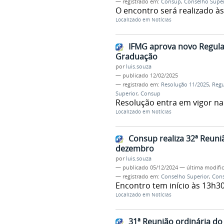
— registrado em:
Consup
,
Conselho Super
O encontro será realizado às
Localizado em
Notícias
IFMG aprova novo Regula
Graduação
por
luis.souza
—
publicado
12/02/2025
— registrado em:
Resolução 11/2025
,
Regu
Superior
,
Consup
Resolução entra em vigor na
Localizado em
Notícias
Consup realiza 32ª Reuni
dezembro
por
luis.souza
—
publicado
05/12/2024
—
última modifi
— registrado em:
Conselho Superior
,
Con
Encontro tem início às 13h30
Localizado em
Notícias
31ª Reunião ordinária do