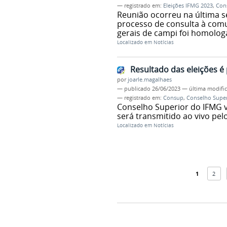
— registrado em:
Eleições IFMG 2023
,
Con
Reunião ocorreu na última se
processo de consulta à comu
gerais de campi foi homolo
Localizado em
Notícias
Resultado das eleições 
por
joarle.magalhaes
—
publicado
26/06/2023
—
última modifi
— registrado em:
Consup
,
Conselho Super
Conselho Superior do IFMG va
será transmitido ao vivo pe
Localizado em
Notícias
1
2