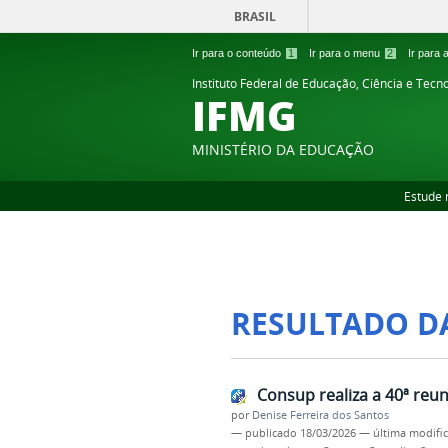
BRASIL
Ir para o conteúdo
1
Ir para o menu
2
Ir para
Instituto Federal de Educação, Ciência e Tecn
IFMG
MINISTÉRIO DA EDUCAÇÃO
Estude 
RESULTADO D
Consup realiza a 40ª reu
por
Denise Ferreira dos Santos
—
publicado
18/03/2026
—
última modifi