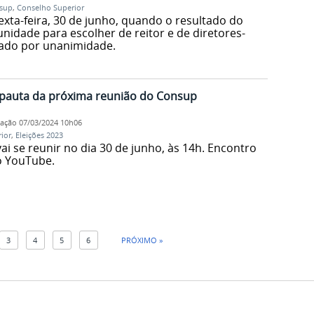
sup
,
Conselho Superior
xta-feira, 30 de junho, quando o resultado do
nidade para escolher de reitor e de diretores-
gado por unanimidade.
é pauta da próxima reunião do Consup
cação
07/03/2024 10h06
ior
,
Eleições 2023
i se reunir no dia 30 de junho, às 14h. Encontro
lo YouTube.
3
4
5
6
PRÓXIMO »