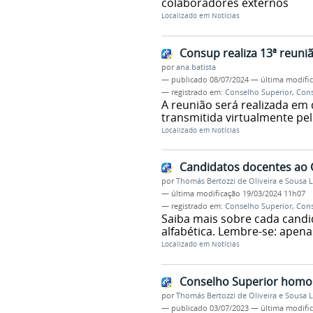
colaboradores externos
Localizado em
Notícias
Consup realiza 13ª reuniã
por
ana.batista
—
publicado
08/07/2024
—
última modifi
— registrado em:
Conselho Superior
,
Con
A reunião será realizada em 
transmitida virtualmente pel
Localizado em
Notícias
Candidatos docentes ao 
por
Thomás Bertozzi de Oliveira e Sousa 
—
última modificação
19/03/2024 11h07
— registrado em:
Conselho Superior
,
Con
Saiba mais sobre cada cand
alfabética. Lembre-se: apen
Localizado em
Notícias
Conselho Superior homol
por
Thomás Bertozzi de Oliveira e Sousa 
—
publicado
03/07/2023
—
última modifi