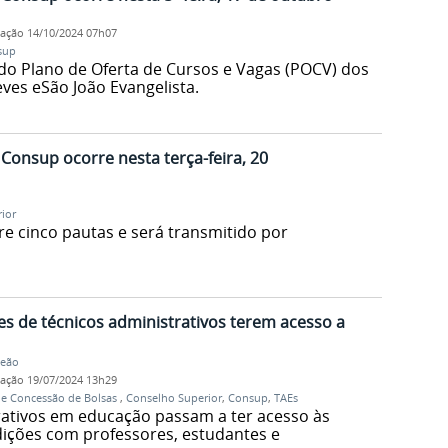
cação
14/10/2024 07h07
sup
 do Plano de Oferta de Cursos e Vagas (POCV) dos
ves eSão João Evangelista.
Consup ocorre nesta terça-feira, 20
ior
re cinco pautas e será transmitido por
es de técnicos administrativos terem acesso a
Leão
cação
19/07/2024 13h29
de Concessão de Bolsas
,
Conselho Superior
,
Consup
,
TAEs
rativos em educação passam a ter acesso às
ições com professores, estudantes e