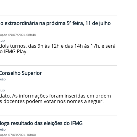
o extraordinária na próxima 5ª feira, 11 de julho
cação
09/07/2024 08h48
sup
dois turnos, das 9h às 12h e das 14h às 17h, e será
o IFMG Play.
Conselho Superior
Leão
sup
idato. As informações foram inseridas em ordem
as docentes podem votar nos nomes a seguir.
oga resultado das eleições do IFMG
Leão
cação
07/03/2024 10h00