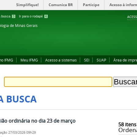
Simplifique!
Comunica BR
Participe
Acesso à infor
 a busca
3
Ir para o rodapé
4
ACESS
ologia de Minas Gerais
no IFMG
Meu IFMG
Acesso a sistemas
SEI
SUAP
Área de impr
A BUSCA
nião ordinária no dia 23 de março
58
itens
Orden
cação
27/03/2026 09h29