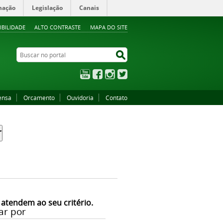
mação
Legislação
Canais
IBILIDADE
ALTO CONTRASTE
MAPA DO SITE
Buscar no portal
Buscar no portal
YouTube
Facebook
Instagram
Twitter
ensa
Orcamento
Ouvidoria
Contato
 atendem ao seu critério.
ar por