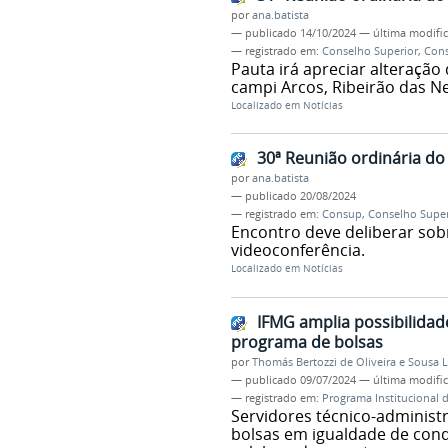
por
ana.batista
—
publicado
14/10/2024
—
última modifi
— registrado em:
Conselho Superior
,
Con
Pauta irá apreciar alteração
campi Arcos, Ribeirão das Ne
Localizado em
Notícias
30ª Reunião ordinária do 
por
ana.batista
—
publicado
20/08/2024
— registrado em:
Consup
,
Conselho Super
Encontro deve deliberar sob
videoconferência.
Localizado em
Notícias
IFMG amplia possibilidad
programa de bolsas
por
Thomás Bertozzi de Oliveira e Sousa 
—
publicado
09/07/2024
—
última modifi
— registrado em:
Programa Institucional 
Servidores técnico-administ
bolsas em igualdade de cond