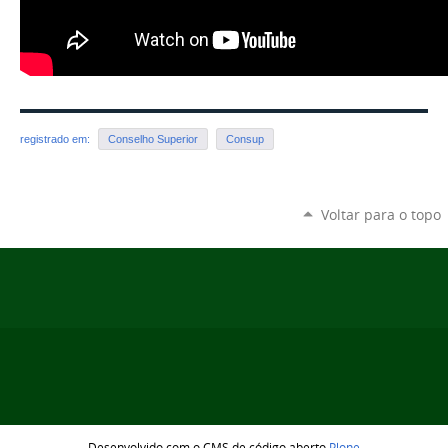
registrado em:
Conselho Superior
Consup
Voltar para o topo
Desenvolvido com o CMS de código aberto
Plone