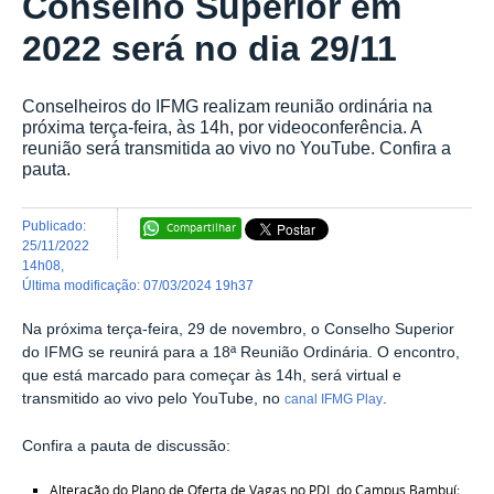
Conselho Superior em
2022 será no dia 29/11
Conselheiros do IFMG realizam reunião ordinária na
próxima terça-feira, às 14h, por videoconferência. A
reunião será transmitida ao vivo no YouTube. Confira a
pauta.
publicado
:
Compartilhar
25/11/2022
14h08
,
última modificação
:
07/03/2024 19h37
Na próxima terça-feira, 29 de novembro, o Conselho Superior
do IFMG se reunirá para a 18ª Reunião Ordinária. O encontro,
que está marcado para começar às 14h, será virtual e
transmitido ao vivo pelo YouTube, no
.
canal IFMG Play
Confira a pauta de discussão:
Alteração do Plano de Oferta de Vagas no PDI, do Campus Bambuí;