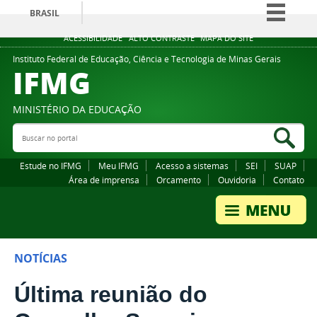
BRASIL
Simplifique!
ACESSIBILIDADE
ALTO CONTRASTE
MAPA DO SITE
Comunica BR
Instituto Federal de Educação, Ciência e Tecnologia de Minas Gerais
IFMG
Participe
Acesso à informação
MINISTÉRIO DA EDUCAÇÃO
Legislação
Buscar no portal
Bus
Canais
Estude no IFMG
Meu IFMG
Acesso a sistemas
SEI
SUAP
Área de imprensa
Orcamento
Ouvidoria
Contato
NOTÍCIAS
Última reunião do