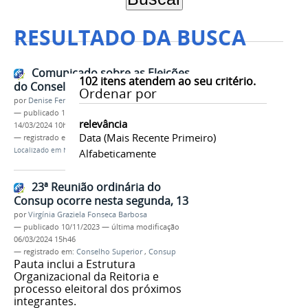
RESULTADO DA BUSCA
Comunicado sobre as Eleições
102
itens atendem ao seu critério.
do Conselho Superior do IFMG
Ordenar por
por
Denise Ferreira dos Santos
—
publicado
18/02/2021
—
última modificação
relevância
14/03/2024 10h18
Data (mais Recente Primeiro)
— registrado em:
Conselho Superior
,
Consup
Localizado em
Notícias
Alfabeticamente
23ª Reunião ordinária do
Consup ocorre nesta segunda, 13
por
Virgínia Graziela Fonseca Barbosa
—
publicado
10/11/2023
—
última modificação
06/03/2024 15h46
— registrado em:
Conselho Superior
,
Consup
Pauta inclui a Estrutura
Organizacional da Reitoria e
processo eleitoral dos próximos
integrantes.