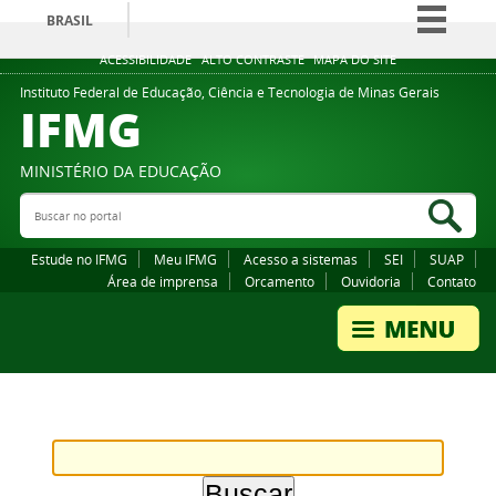
BRASIL
Simplifique!
ACESSIBILIDADE
ALTO CONTRASTE
MAPA DO SITE
Comunica BR
Instituto Federal de Educação, Ciência e Tecnologia de Minas Gerais
IFMG
Participe
Acesso à informação
MINISTÉRIO DA EDUCAÇÃO
Legislação
Buscar no portal
Bus
Canais
Estude no IFMG
Meu IFMG
Acesso a sistemas
SEI
SUAP
Área de imprensa
Orcamento
Ouvidoria
Contato