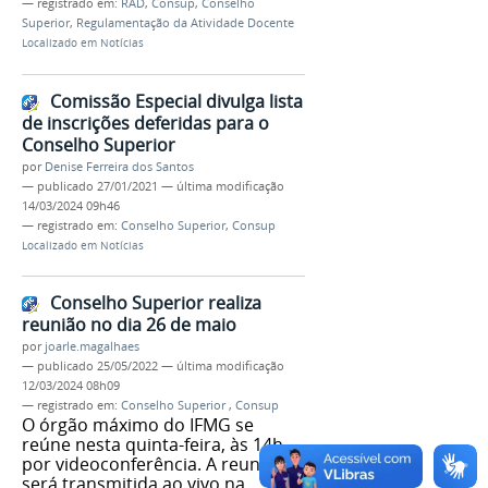
— registrado em:
RAD
,
Consup
,
Conselho
Superior
,
Regulamentação da Atividade Docente
Localizado em
Notícias
Comissão Especial divulga lista
de inscrições deferidas para o
Conselho Superior
por
Denise Ferreira dos Santos
—
publicado
27/01/2021
—
última modificação
14/03/2024 09h46
— registrado em:
Conselho Superior
,
Consup
Localizado em
Notícias
Conselho Superior realiza
reunião no dia 26 de maio
por
joarle.magalhaes
—
publicado
25/05/2022
—
última modificação
12/03/2024 08h09
— registrado em:
Conselho Superior
,
Consup
O órgão máximo do IFMG se
reúne nesta quinta-feira, às 14h,
por videoconferência. A reunião
será transmitida ao vivo na