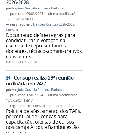
2026-2028
por
Virgínia Graziela Fonseca Barbosa
—
publicado
09/03/2026
—
última modificação
17/03/2026 09h30
— registrado em:
Eleições Consup 2026-2028
,
Consup
Documento define regras para
candidaturas e votação na
escolha de representantes
docentes, técnico-administrativos
e discentes
Localizado em
Notícias
Consup realiza 29ª reunião
ordinária em 24/7
por
Virgínia Graziela Fonseca Barbosa
—
publicado
17/07/2024
—
última modificação
17/07/2024 15h17
— registrado em:
Consup
,
Reunião ordinária
Política de afastamento dos TAEs,
percentual de licenças para
capacitação, ofertas de cursos
nos campi Arcos e Bambuí estão
na pauta