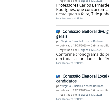
— registrado em:
Eleições IFMG 2023
Professores Carlos Bernardes
Rodrigues, que concorrem ao
nesta quarta-feira, 7 de junh
Localizado em
Notícias
Comissão eleitoral divulg
gerais
por
Virgínia Graziela Fonseca Barbosa
—
publicado
15/05/2023
—
última modifi
— registrado em:
Eleições IFMG 2023
Conforme cronograma do proc
em todas as unidades do IFM
Localizado em
Notícias
Comissão Eleitoral Local 
candidatos
por
Virgínia Graziela Fonseca Barbosa
—
publicado
23/05/2023
—
última modifi
— registrado em:
Eleições IFMG 2023
Localizado em
Notícias