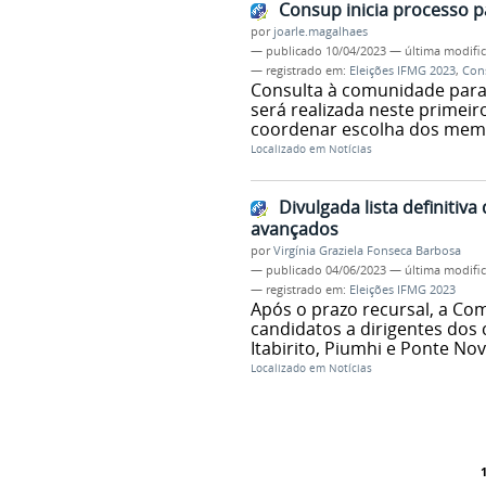
Consup inicia processo p
por
joarle.magalhaes
—
publicado
10/04/2023
—
última modifi
— registrado em:
Eleições IFMG 2023
,
Con
Consulta à comunidade para 
será realizada neste primeir
coordenar escolha dos memb
Localizado em
Notícias
Divulgada lista definitiv
avançados
por
Virgínia Graziela Fonseca Barbosa
—
publicado
04/06/2023
—
última modifi
— registrado em:
Eleições IFMG 2023
Após o prazo recursal, a Com
candidatos a dirigentes dos 
Itabirito, Piumhi e Ponte Nov
Localizado em
Notícias