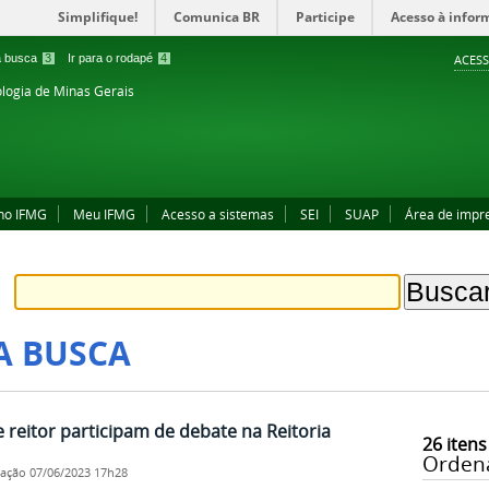
Simplifique!
Comunica BR
Participe
Acesso à infor
 a busca
3
Ir para o rodapé
4
ACESS
ologia de Minas Gerais
no IFMG
Meu IFMG
Acesso a sistemas
SEI
SUAP
Área de impr
A BUSCA
 reitor participam de debate na Reitoria
26
itens
Orden
cação
07/06/2023 17h28