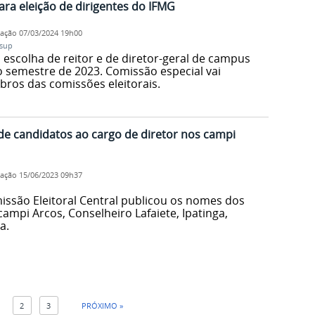
ara eleição de dirigentes do IFMG
cação
07/03/2024 19h00
sup
escolha de reitor e de diretor-geral de campus
o semestre de 2023. Comissão especial vai
ros das comissões eleitorais.
a de candidatos ao cargo de diretor nos campi
cação
15/06/2023 09h37
issão Eleitoral Central publicou os nomes dos
campi Arcos, Conselheiro Lafaiete, Ipatinga,
a.
1
2
3
PRÓXIMO »