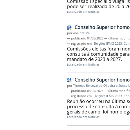
Comissão Especial divulga l
pode ser realizada de 20 a 26
Localizado em
Notícias
Conselho Superior homolo
por
ana.batista
—
publicado
04/05/2023
—
última modifi
— registrado em:
Eleições IFMG 2023
,
Con
Comissões eleitas foram no
consulta à comunidade para 
mandato de 2023 a 2027.
Localizado em
Notícias
Conselho Superior homol
por
Thomás Bertozzi de Oliveira e Sousa 
—
publicado
03/07/2023
—
última modifi
— registrado em:
Eleições IFMG 2023
,
Con
Reunião ocorreu na última se
processo de consulta à comu
gerais de campi foi homolo
Localizado em
Notícias