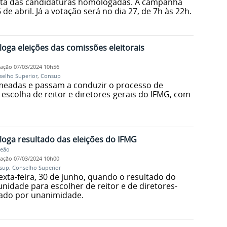
ista das candidaturas homologadas. A campanha
 de abril. Já a votação será no dia 27, de 7h às 22h.
ga eleições das comissões eleitorais
cação
07/03/2024 10h56
selho Superior
,
Consup
meadas e passam a conduzir o processo de
escolha de reitor e diretores-gerais do IFMG, com
oga resultado das eleições do IFMG
Leão
cação
07/03/2024 10h00
sup
,
Conselho Superior
xta-feira, 30 de junho, quando o resultado do
nidade para escolher de reitor e de diretores-
gado por unanimidade.