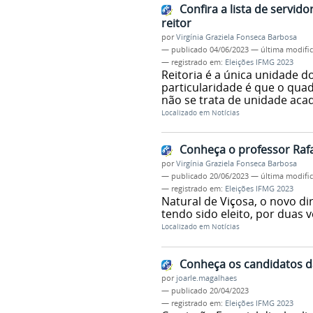
Confira a lista de servid
reitor
por
Virgínia Graziela Fonseca Barbosa
—
publicado
04/06/2023
—
última modifi
— registrado em:
Eleições IFMG 2023
Reitoria é a única unidade d
particularidade é que o quad
não se trata de unidade aca
Localizado em
Notícias
Conheça o professor Rafa
por
Virgínia Graziela Fonseca Barbosa
—
publicado
20/06/2023
—
última modifi
— registrado em:
Eleições IFMG 2023
Natural de Viçosa, o novo d
tendo sido eleito, por duas 
Localizado em
Notícias
Conheça os candidatos da
por
joarle.magalhaes
—
publicado
20/04/2023
— registrado em:
Eleições IFMG 2023