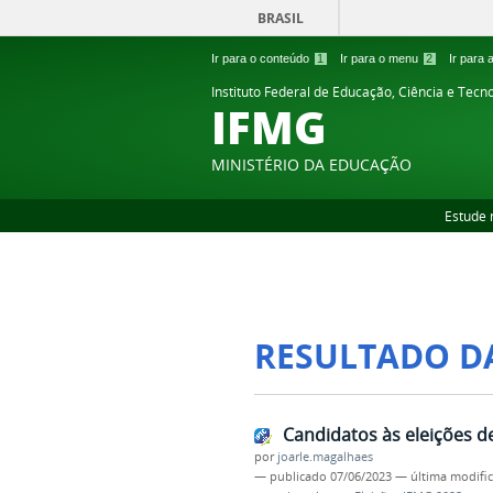
BRASIL
Ir para o conteúdo
1
Ir para o menu
2
Ir para
Instituto Federal de Educação, Ciência e Tecn
IFMG
MINISTÉRIO DA EDUCAÇÃO
Estude 
RESULTADO D
Candidatos às eleições de
por
joarle.magalhaes
—
publicado
07/06/2023
—
última modifi