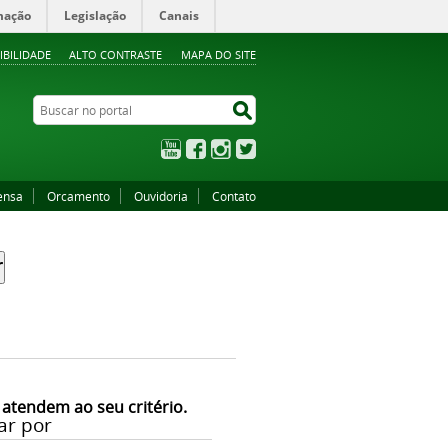
mação
Legislação
Canais
IBILIDADE
ALTO CONTRASTE
MAPA DO SITE
Buscar no portal
Buscar no portal
YouTube
Facebook
Instagram
Twitter
ensa
Orcamento
Ouvidoria
Contato
 atendem ao seu critério.
ar por