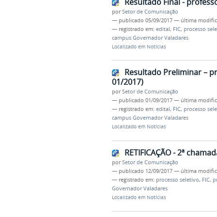
Resultado Final - profess
por
Setor de Comunicação
—
publicado
05/09/2017
—
última modifi
— registrado em:
edital
,
FIC
,
processo sele
campus Governador Valadares
Localizado em
Notícias
Resultado Preliminar – p
01/2017)
por
Setor de Comunicação
—
publicado
01/09/2017
—
última modifi
— registrado em:
edital
,
FIC
,
processo sele
campus Governador Valadares
Localizado em
Notícias
RETIFICAÇÃO - 2ª chamada
por
Setor de Comunicação
—
publicado
12/09/2017
—
última modifi
— registrado em:
processo seletivo
,
FIC
,
p
Governador Valadares
Localizado em
Notícias