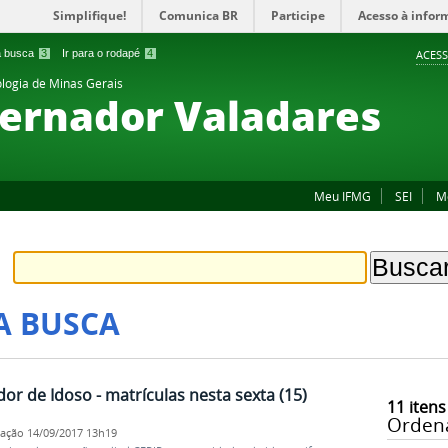
Simplifique!
Comunica BR
Participe
Acesso à infor
 a busca
3
Ir para o rodapé
4
ACESS
ologia de Minas Gerais
ernador Valadares
Meu IFMG
SEI
M
A BUSCA
r de Idoso - matrículas nesta sexta (15)
11
itens
Orden
cação
14/09/2017 13h19