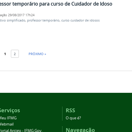
fessor temporário para curso de Cuidador de Idoso
cação
29/08/2017 17h24
tivo simplificado
,
professor temporário
,
curso cuidador de idosos
1
2
PRÓXIMO »
Serviços
RSS
Meu IFMG
O que é?
Webmail
Navegação
ortal Antigo - IFMG Gov.