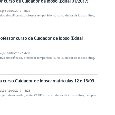
or curso de Cuidador de Idoso (Edital 01/2017)
cação
05/09/2017 13h25
tivo simplificado
,
professor temporário
,
curso cuidador de idosos
,
ifmg
,
rofessor curso de Cuidador de Idoso (Edital
cação
01/09/2017 17h33
tivo simplificado
,
professor temporário
,
curso cuidador de idosos
,
ifmg
,
 curso Cuidador de Idoso; matrículas 12 e 13/09
cação
12/09/2017 14h25
rojeto de extensão
,
edital CEPIP
,
curso cuidador de idosos
,
ifmg
,
campus