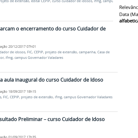
rojeto de extensão
,
edital CEPIP
,
curso cuidador de idosos
,
ifmg
,
campus
Relevânc
Data (ma
alfabeti
 marcam o encerramento do curso Cuidador de
cação
20/12/2017 07h01
idador de idosos
,
FIC
,
CEPIP
,
projeto de extensão
,
campanha
,
Casa de
tor
,
ifmg
,
campus Governador Valadares
 aula inaugural do curso Cuidador de Idoso
cação
18/09/2017 18h15
s
,
FIC
,
CEPIP
,
projeto de extensão
,
ifmg
,
campus Governador Valadares
esultado Preliminar – curso Cuidador de Idoso
cação
01/09/2017 17h35