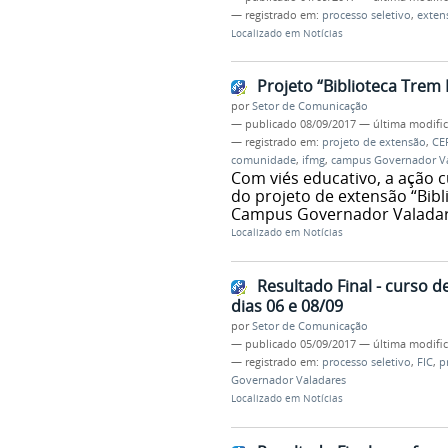
— registrado em:
processo seletivo
,
exten
Localizado em
Notícias
Projeto “Biblioteca Trem 
por
Setor de Comunicação
—
publicado
08/09/2017
—
última modifi
— registrado em:
projeto de extensão
,
CE
comunidade
,
ifmg
,
campus Governador Va
Com viés educativo, a ação 
do projeto de extensão “Bibl
Campus Governador Valada
Localizado em
Notícias
Resultado Final - curso d
dias 06 e 08/09
por
Setor de Comunicação
—
publicado
05/09/2017
—
última modifi
— registrado em:
processo seletivo
,
FIC
,
p
Governador Valadares
Localizado em
Notícias