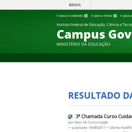
BRASIL
Ir para o conteúdo
1
Ir para o menu
2
Ir para
Instituto Federal de Educação, Ciência e Tecn
Campus Gov
MINISTÉRIO DA EDUCAÇÃO
RESULTADO D
3ª Chamada Curso Cuidado
por
Setor de Comunicação
—
publicado
14/09/2017
—
última modifi