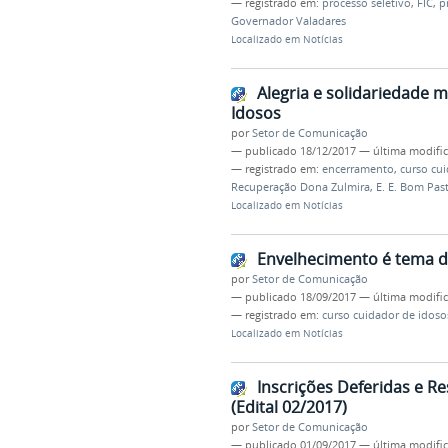
— registrado em:
processo seletivo
,
FIC
,
p
Governador Valadares
Localizado em
Notícias
Alegria e solidariedade
Idosos
por
Setor de Comunicação
—
publicado
18/12/2017
—
última modifi
— registrado em:
encerramento
,
curso cu
Recuperação Dona Zulmira
,
E. E. Bom Pas
Localizado em
Notícias
Envelhecimento é tema da
por
Setor de Comunicação
—
publicado
18/09/2017
—
última modifi
— registrado em:
curso cuidador de idoso
Localizado em
Notícias
Inscrições Deferidas e R
(Edital 02/2017)
por
Setor de Comunicação
—
publicado
01/09/2017
—
última modifi