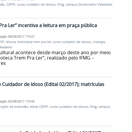
são
,
CEPIP
,
curso cuidador de idosos
,
ifmg
,
campus Governador Valadares
Pra Ler” incentiva a leitura em praça pública
cação
08/09/2017 17h27
PIP
,
leitura
,
biblioteca trem pra ler
,
curso cuidador de idosos
,
crianças
,
ladares
cultural acontece desde março deste ano por meio
ioteca Trem Pra Ler”, realizado pelo IFMG –
res
e Cuidador de Idoso (Edital 02/2017); matrículas
cação
05/09/2017 17h44
rojeto de extensão
,
edital CEPIP
,
curso cuidador de idosos
,
ifmg
,
campus