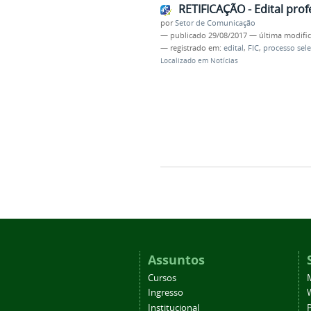
RETIFICAÇÃO - Edital pro
por
Setor de Comunicação
—
publicado
29/08/2017
—
última modifi
— registrado em:
edital
,
FIC
,
processo sele
Localizado em
Notícias
Assuntos
Cursos
Ingresso
Institucional
P