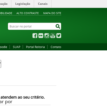
mação
Legislação
Canais
IBILIDADE
ALTO CONTRASTE
MAPA DO SITE
Buscar no portal
Buscar no portal
Facebook
Flickr
Instagram
YouTube
Twitter
oodle
SUAP
Portal Reitoria
Contato
 atendem ao seu critério.
ar por