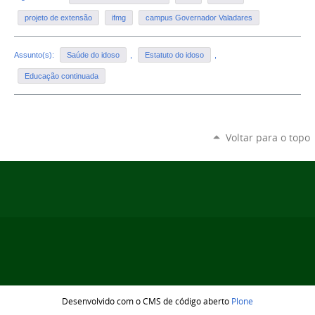
projeto de extensão
ifmg
campus Governador Valadares
Assunto(s):
Saúde do idoso
,
Estatuto do idoso
,
Educação continuada
Voltar para o topo
Desenvolvido com o CMS de código aberto
Plone