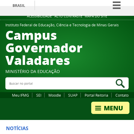
BRASIL
Simplifique!
ACESSIBILIDADE
ALTO CONTRASTE
MAPA DO SITE
Comunica BR
Instituto Federal de Educação, Ciência e Tecnologia de Minas Gerais
Campus
Participe
Governador
Acesso à informação
Valadares
Legislação
Canais
MINISTÉRIO DA EDUCAÇÃO
Buscar no portal
Bus
Meu IFMG
SEI
Moodle
SUAP
Portal Reitoria
Contato
NOTÍCIAS