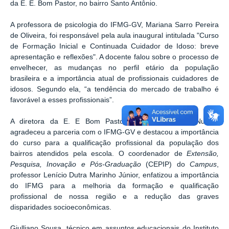
da E. E. Bom Pastor, no bairro Santo Antônio.
A professora de psicologia do IFMG-GV, Mariana Sarro Pereira
de Oliveira, foi responsável pela aula inaugural intitulada "Curso
de Formação Inicial e Continuada Cuidador de Idoso: breve
apresentação e reflexões". A docente falou sobre o processo de
envelhecer, as mudanças no perfil etário da população
brasileira e a importância atual de profissionais cuidadores de
idosos. Segundo ela, “a tendência do mercado de trabalho é
favorável a esses profissionais”.
A diretora da
E. E
Bom Pastor
, Cleonice Martins Nunes,
agradeceu a parceria com o IFMG
-GV
e destacou a importância
do curso para a qualificação profissional da população dos
bairros atendidos
pela escola. O coordenador
de
Extensão,
Pesquisa, Inovação e Pós-Graduação
(
CEPIP
)
do
Campus
,
professor
Lenício Dutra Marinho Júnior, enfatizou a importância
do
IFMG
para
a
melhoria da formação e qualificação
profissional de nossa região e
a
redução das graves
disparidades socioeconômicas.
Giulliano Sousa, técnico em assuntos educacionais do Instituto