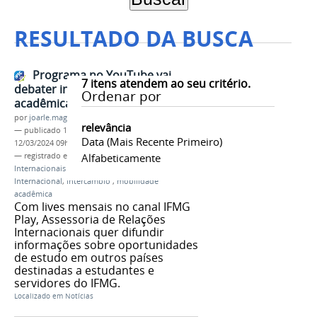
RESULTADO DA BUSCA
Programa no YouTube vai
7
itens atendem ao seu critério.
debater intercâmbio e mobilidade
Ordenar por
acadêmica
por
joarle.magalhaes
relevância
—
publicado
19/01/2022
—
última modificação
Data (mais Recente Primeiro)
12/03/2024 09h47
— registrado em:
Assessoria de Relações
Alfabeticamente
Internacionais do IFMG
,
Arinter
,
Café
Internacional
,
intercâmbio
,
mobilidade
acadêmica
Com lives mensais no canal IFMG
Play, Assessoria de Relações
Internacionais quer difundir
informações sobre oportunidades
de estudo em outros países
destinadas a estudantes e
servidores do IFMG.
Localizado em
Notícias