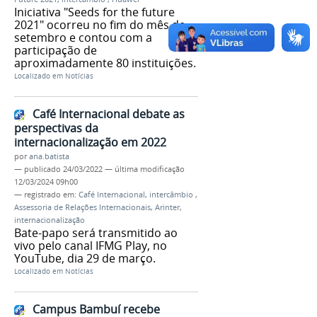
Iniciativa "Seeds for the future
2021" ocorreu no fim do mês de
setembro e contou com a
participação de
aproximadamente 80 instituições.
Localizado em
Notícias
Café Internacional debate as
perspectivas da
internacionalização em 2022
por
ana.batista
—
publicado
24/03/2022
—
última modificação
12/03/2024 09h00
— registrado em:
Café Internacional
,
intercâmbio
,
Assessoria de Relações Internacionais
,
Arinter
,
internacionalização
Bate-papo será transmitido ao
vivo pelo canal IFMG Play, no
YouTube, dia 29 de março.
Localizado em
Notícias
Campus Bambuí recebe