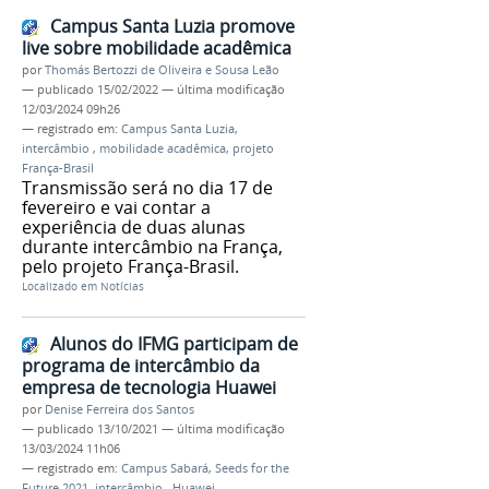
Campus Santa Luzia promove
live sobre mobilidade acadêmica
por
Thomás Bertozzi de Oliveira e Sousa Leão
—
publicado
15/02/2022
—
última modificação
12/03/2024 09h26
— registrado em:
Campus Santa Luzia
,
intercâmbio
,
mobilidade acadêmica
,
projeto
França-Brasil
Transmissão será no dia 17 de
fevereiro e vai contar a
experiência de duas alunas
durante intercâmbio na França,
pelo projeto França-Brasil.
Localizado em
Notícias
Alunos do IFMG participam de
programa de intercâmbio da
empresa de tecnologia Huawei
por
Denise Ferreira dos Santos
—
publicado
13/10/2021
—
última modificação
13/03/2024 11h06
— registrado em:
Campus Sabará
,
Seeds for the
Future 2021
,
intercâmbio
,
Huawei