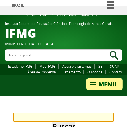
BRASIL
Simplifique!
ACESSIBILIDADE
ALTO CONTRASTE
MAPA DO SITE
Comunica BR
Instituto Federal de Educação, Ciência e Tecnologia de Minas Gerais
IFMG
Participe
Acesso à informação
MINISTÉRIO DA EDUCAÇÃO
Legislação
Buscar no portal
Bus
Canais
Estude no IFMG
Meu IFMG
Acesso a sistemas
SEI
SUAP
Área de imprensa
Orcamento
Ouvidoria
Contato