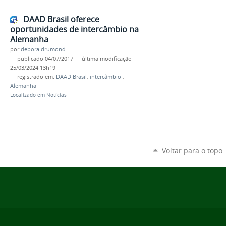
DAAD Brasil oferece
oportunidades de intercâmbio na
Alemanha
por
debora.drumond
—
publicado
04/07/2017
—
última modificação
25/03/2024 13h19
— registrado em:
DAAD Brasil
,
intercâmbio
,
Alemanha
Localizado em
Notícias
Voltar para o topo