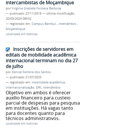
intercambistas de Moçambique
por
Virgínia Graziela Fonseca Barbosa
—
publicado
27/11/2018
—
última modificação
20/03/2024 08h52
— registrado em:
Campus Bambuí
,
intercâmbio
,
Moçambique
Localizado em
Notícias
Inscrições de servidores em
editais de mobilidade acadêmica
internacional terminam no dia 27
de julho
por
Denise Ferreira dos Santos
—
publicado
21/07/2025
— registrado em:
mobilidade acadêmica
,
internacionalização
,
DRI
,
intercâmbio
Objetivo em ambos é oferecer
auxílio financeiro para custeio
parcial de despesas para pesquisa
em instituições. Há vagas tanto
para docentes quanto para
técnicos administrativos.
Localizado em
Notícias