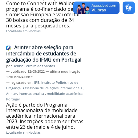
Come to Connect with Wallonia. O
programa é co-financiado pela
Comissão Europeia e vai ofertar
30 bolsas com duração de 24
meses para pesquisadores.
Localizado em
Notícias
Arinter abre seleção para
intercâmbio de estudantes de
graduação do IFMG em Portugal
por
Denise Ferreira dos Santos
—
publicado
12/05/2022
—
última modificação
12/03/2024 08h21
— registrado em:
IPB
,
Instituto Politécnico de
Bragança
,
Assessoria de Relações Internacionais
,
Arinter
,
Internacionaliza
,
mobilidade acadêmica
,
Portugal
Ação é parte do Programa
Internacionaliza de mobilidade
acadêmica internacional para
2023. Inscrições podem ser feitas
entre 23 de maio e 4 de julho.
Localizado em
Notícias