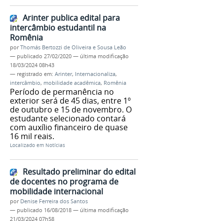
Arinter publica edital para
intercâmbio estudantil na
Romênia
por
Thomás Bertozzi de Oliveira e Sousa Leão
—
publicado
27/02/2020
—
última modificação
18/03/2024 08h43
— registrado em:
Arinter
,
Internacionaliza
,
intercâmbio
,
mobilidade acadêmica
,
Romênia
Período de permanência no
exterior será de 45 dias, entre 1º
de outubro e 15 de novembro. O
estudante selecionado contará
com auxílio financeiro de quase
16 mil reais.
Localizado em
Notícias
Resultado preliminar do edital
de docentes no programa de
mobilidade internacional
por
Denise Ferreira dos Santos
—
publicado
16/08/2018
—
última modificação
21/03/2024 07h58