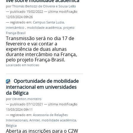
live sobre mobilidade acadêmica
por
Thomás Bertozzi de Oliveira e Sousa Leão
—
publicado
15/02/2022
—
última modificação
12/03/2024 09h26
— registrado em:
Campus Santa Luzia
,
intercâmbio
,
mobilidade acadêmica
,
projeto
França-Brasil
Transmissão será no dia 17 de
fevereiro e vai contar a
experiência de duas alunas
durante intercâmbio na França,
pelo projeto França-Brasil.
Localizado em
Notícias
Oportunidade de mobilidade
internacional em universidades
da Bélgica
por
cleverton.monteiro
—
publicado
07/12/2021
—
última modificação
13/03/2024 09h11
— registrado em:
Assessoria de Relações
Internacionais
,
Arinter
,
mobilidade acadêmica
,
Bélgica
Aberta as inscrições para o C2W