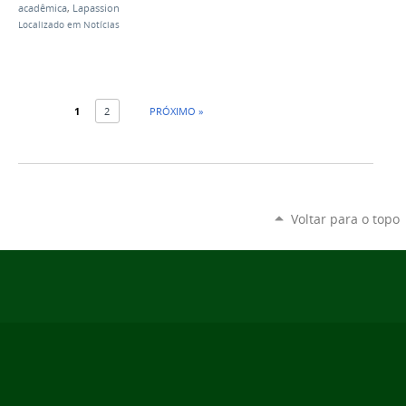
acadêmica
,
Lapassion
Localizado em
Notícias
1
2
PRÓXIMO »
Voltar para o topo