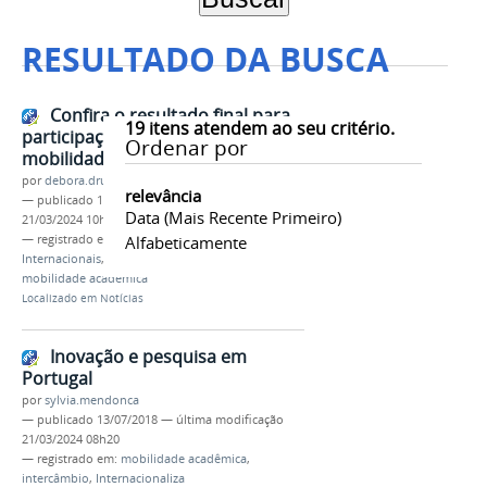
RESULTADO DA BUSCA
Confira o resultado final para
19
itens atendem ao seu critério.
participação no programa de
Ordenar por
mobilidade acadêmica
por
debora.drumond
relevância
—
publicado
15/12/2017
—
última modificação
Data (mais Recente Primeiro)
21/03/2024 10h04
— registrado em:
Assessoria de Relações
Alfabeticamente
Internacionais
,
Arinter
,
Portugal
,
intercâmbio
,
mobilidade acadêmica
Localizado em
Notícias
Inovação e pesquisa em
Portugal
por
sylvia.mendonca
—
publicado
13/07/2018
—
última modificação
21/03/2024 08h20
— registrado em:
mobilidade acadêmica
,
intercâmbio
,
Internacionaliza