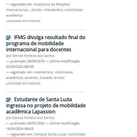
— registrado em:
Assessoria de Relações
Internacionais
,
Arinter
,
intercâmbio
,
mobilidade
acadêmica
Localizado em
Notícias
IFMG divulga resultado final do
programa de mobilidade
internacional para docentes
por
Denise Ferreira dos Santos
—
publicado
28/08/2018
—
última modificação
20/03/2024 09h59
— registrado em:
intercâmbio
,
mobilidade
acadêmica
,
docente
,
Canadá
,
Arinter
Localizado em
Notícias
Estudante de Santa Luzia
ingressa no projeto de mobilidade
acadêmica Lapassion
por
Denise Ferreira dos Santos
—
publicado
08/05/2020
—
última modificação
18/03/2024 08h05
— registrado em:
Campus Santa Luzia
,
mobilidade