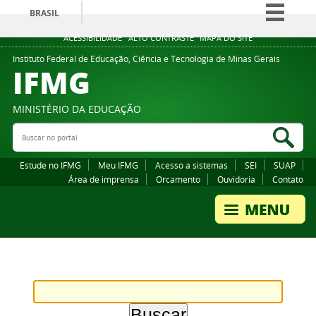
BRASIL
Simplifique!
ACESSIBILIDADE
ALTO CONTRASTE
MAPA DO SITE
Comunica BR
Instituto Federal de Educação, Ciência e Tecnologia de Minas Gerais
IFMG
Participe
Acesso à informação
MINISTÉRIO DA EDUCAÇÃO
Legislação
Buscar no portal
Bus
Canais
Estude no IFMG
Meu IFMG
Acesso a sistemas
SEI
SUAP
Área de imprensa
Orcamento
Ouvidoria
Contato