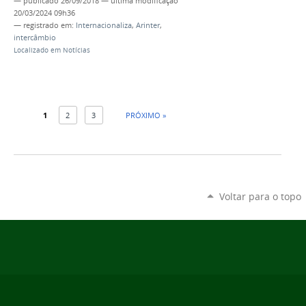
—
publicado
26/09/2018
—
última modificação
20/03/2024 09h36
— registrado em:
Internacionaliza
,
Arinter
,
intercâmbio
Localizado em
Notícias
1
2
3
PRÓXIMO »
Voltar para o topo