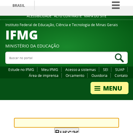
BRASIL
Simplifique!
ACESSIBILIDADE
ALTO CONTRASTE
MAPA DO SITE
Comunica BR
Instituto Federal de Educação, Ciência e Tecnologia de Minas Gerais
IFMG
Participe
Acesso à informação
MINISTÉRIO DA EDUCAÇÃO
Legislação
Buscar no portal
Bus
Canais
Estude no IFMG
Meu IFMG
Acesso a sistemas
SEI
SUAP
Área de imprensa
Orcamento
Ouvidoria
Contato