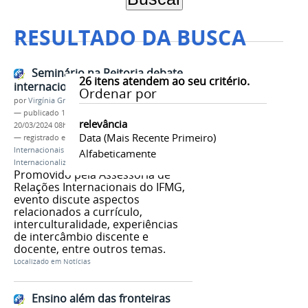
RESULTADO DA BUSCA
Seminário na Reitoria debate
26
itens atendem ao seu critério.
internacionalização
Ordenar por
por
Virgínia Graziela Fonseca Barbosa
—
publicado
11/02/2019
—
última modificação
relevância
20/03/2024 08h28
Data (mais Recente Primeiro)
— registrado em:
Assessoria de Relações
Internacionais
,
Arinter
,
Seminário de
Alfabeticamente
Internacionalização
,
Internacionaliza
Promovido pela Assessoria de
Relações Internacionais do IFMG,
evento discute aspectos
relacionados a currículo,
interculturalidade, experiências
de intercâmbio discente e
docente, entre outros temas.
Localizado em
Notícias
Ensino além das fronteiras