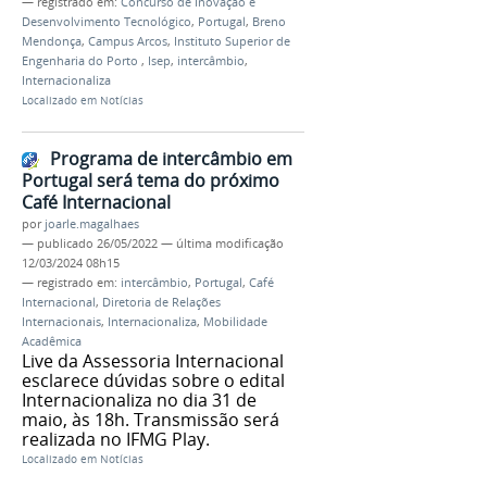
— registrado em:
Concurso de Inovação e
Desenvolvimento Tecnológico
,
Portugal
,
Breno
Mendonça
,
Campus Arcos
,
Instituto Superior de
Engenharia do Porto
,
Isep
,
intercâmbio
,
Internacionaliza
Localizado em
Notícias
Programa de intercâmbio em
Portugal será tema do próximo
Café Internacional
por
joarle.magalhaes
—
publicado
26/05/2022
—
última modificação
12/03/2024 08h15
— registrado em:
intercâmbio
,
Portugal
,
Café
Internacional
,
Diretoria de Relações
Internacionais
,
Internacionaliza
,
Mobilidade
Acadêmica
Live da Assessoria Internacional
esclarece dúvidas sobre o edital
Internacionaliza no dia 31 de
maio, às 18h. Transmissão será
realizada no IFMG Play.
Localizado em
Notícias