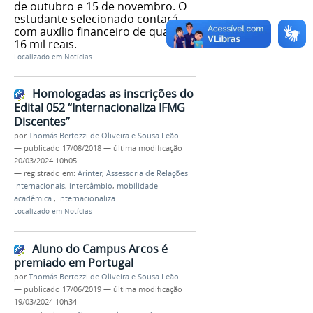
de outubro e 15 de novembro. O
estudante selecionado contará
com auxílio financeiro de quase
16 mil reais.
Localizado em
Notícias
Homologadas as inscrições do
Edital 052 “Internacionaliza IFMG
Discentes”
por
Thomás Bertozzi de Oliveira e Sousa Leão
—
publicado
17/08/2018
—
última modificação
20/03/2024 10h05
— registrado em:
Arinter
,
Assessoria de Relações
Internacionais
,
intercâmbio
,
mobilidade
acadêmica
,
Internacionaliza
Localizado em
Notícias
Aluno do Campus Arcos é
premiado em Portugal
por
Thomás Bertozzi de Oliveira e Sousa Leão
—
publicado
17/06/2019
—
última modificação
19/03/2024 10h34