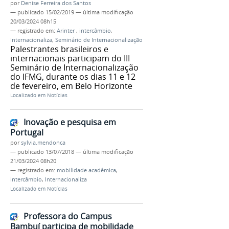
por
Denise Ferreira dos Santos
—
publicado
15/02/2019
—
última modificação
20/03/2024 08h15
— registrado em:
Arinter
,
intercâmbio
,
Internacionaliza
,
Seminário de Internacionalização
Palestrantes brasileiros e
internacionais participam do III
Seminário de Internacionalização
do IFMG, durante os dias 11 e 12
de fevereiro, em Belo Horizonte
Localizado em
Notícias
Inovação e pesquisa em
Portugal
por
sylvia.mendonca
—
publicado
13/07/2018
—
última modificação
21/03/2024 08h20
— registrado em:
mobilidade acadêmica
,
intercâmbio
,
Internacionaliza
Localizado em
Notícias
Professora do Campus
Bambuí participa de mobilidade