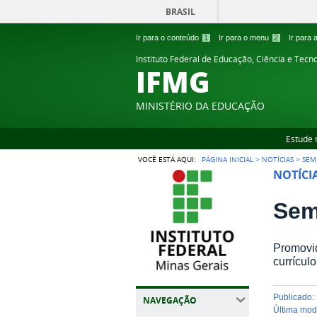
BRASIL
Ir para o conteúdo
1
Ir para o menu
2
Ir para
Instituto Federal de Educação, Ciência e Tecn
IFMG
MINISTÉRIO DA EDUCAÇÃO
Estude 
VOCÊ ESTÁ AQUI:
PÁGINA INICIAL
>
NOTÍCIAS
>
SEM
NOTÍCI
Sem
Promovid
currícul
publicado
:
NAVEGAÇÃO
última mo