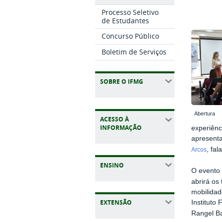
Processo Seletivo
de Estudantes
Concurso Público
Boletim de Serviços
SOBRE O IFMG
Abertura
ACESSO À
INFORMAÇÃO
experiênc
apresenta
, fa
Arcos
ENSINO
O evento 
abrirá os
mobilidad
EXTENSÃO
Instituto
Rangel Ba