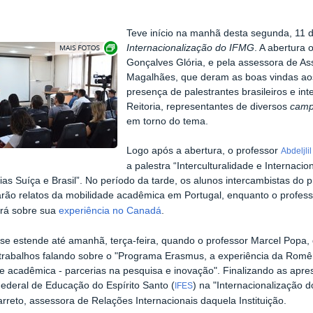
Teve início na manhã desta segunda, 11 d
Exibir carrossel de imagens
Internacionalização do IFMG
. A abertura o
Gonçalves Glória, e pela assessora de Ass
Magalhães, que deram as boas vindas aos
presença de palestrantes brasileiros e int
Reitoria, representantes de diversos
camp
em torno do tema.
Logo após a abertura, o professor
Abdeljlil
a palestra “Interculturalidade e Internaci
ias Suíça e Brasil”. No período da tarde, os alunos intercambistas do
rão relatos da mobilidade acadêmica em Portugal, enquanto o profess
lará sobre sua
experiência no Canadá
.
se estende até amanhã, terça-feira, quando o professor Marcel Popa,
 trabalhos falando sobre o "Programa Erasmus, a experiência da Rom
e acadêmica - parcerias na pesquisa e inovação". Finalizando as apre
 Federal de Educação do Espírito Santo (
) na "Internacionalização d
IFES
rreto, assessora de Relações Internacionais daquela Instituição.