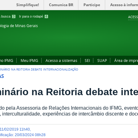
Simplifique!
Comunica BR
Participe
Acesso à infor
 a busca
3
Ir para o rodapé
4
ACESS
ologia de Minas Gerais
no IFMG
Meu IFMG
Acesso a sistemas
SEI
SUAP
Área de impr
INÁRIO NA REITORIA DEBATE INTERNACIONALIZAÇÃO
AS
inário na Reitoria debate int
o pela Assessoria de Relações Internacionais do IFMG, evento
o, interculturalidade, experiências de intercâmbio discente e doc
11/02/2019 11h40
,
dificação
:
20/03/2024 08h28