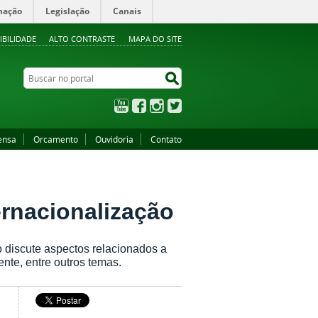
mação
Legislação
Canais
IBILIDADE
ALTO CONTRASTE
MAPA DO SITE
Buscar no portal
Buscar no portal
YouTube
Facebook
Instagram
Twitter
ensa
Orcamento
Ouvidoria
Contato
ernacionalização
 discute aspectos relacionados a
ente, entre outros temas.