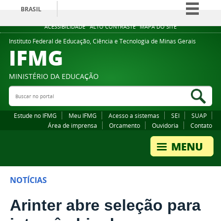
BRASIL
Simplifique!
ACESSIBILIDADE
ALTO CONTRASTE
MAPA DO SITE
Comunica BR
Instituto Federal de Educação, Ciência e Tecnologia de Minas Gerais
IFMG
Participe
Acesso à informação
MINISTÉRIO DA EDUCAÇÃO
Legislação
Buscar no portal
Bus
Canais
Estude no IFMG
Meu IFMG
Acesso a sistemas
SEI
SUAP
Área de imprensa
Orcamento
Ouvidoria
Contato
NOTÍCIAS
Arinter abre seleção para