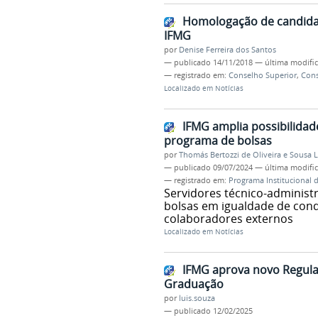
Homologação de candidat
IFMG
por
Denise Ferreira dos Santos
—
publicado
14/11/2018
—
última modifi
— registrado em:
Conselho Superior
,
Con
Localizado em
Notícias
IFMG amplia possibilidad
programa de bolsas
por
Thomás Bertozzi de Oliveira e Sousa 
—
publicado
09/07/2024
—
última modifi
— registrado em:
Programa Institucional 
Servidores técnico-administ
bolsas em igualdade de cond
colaboradores externos
Localizado em
Notícias
IFMG aprova novo Regula
Graduação
por
luis.souza
—
publicado
12/02/2025