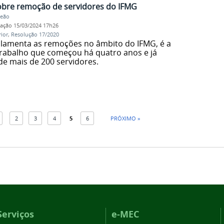
obre remoção de servidores do IFMG
Leão
cação
15/03/2024 17h26
ior
,
Resolução 17/2020
ulamenta as remoções no âmbito do IFMG, é a
rabalho que começou há quatro anos e já
 mais de 200 servidores.
2
3
4
5
6
PRÓXIMO »
Serviços
e-MEC