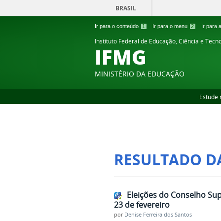
BRASIL
Ir para o conteúdo
1
Ir para o menu
2
Ir para
Instituto Federal de Educação, Ciência e Tecn
IFMG
MINISTÉRIO DA EDUCAÇÃO
Estude 
RESULTADO D
Eleições do Conselho Supe
23 de fevereiro
por
Denise Ferreira dos Santos