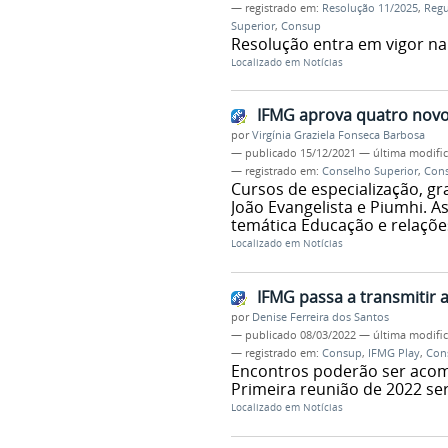
— registrado em:
Resolução 11/2025
,
Regu
Superior
,
Consup
Resolução entra em vigor na
Localizado em
Notícias
IFMG aprova quatro novo
por
Virgínia Graziela Fonseca Barbosa
—
publicado
15/12/2021
—
última modifi
— registrado em:
Conselho Superior
,
Con
Cursos de especialização, gr
João Evangelista e Piumhi. A
temática Educação e relaçõe
Localizado em
Notícias
IFMG passa a transmitir 
por
Denise Ferreira dos Santos
—
publicado
08/03/2022
—
última modifi
— registrado em:
Consup
,
IFMG Play
,
Con
Encontros poderão ser acom
Primeira reunião de 2022 ser
Localizado em
Notícias