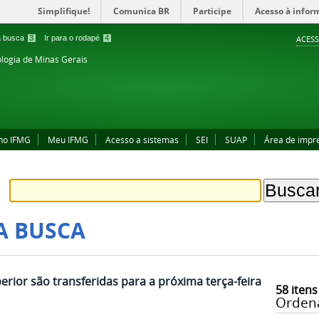
Simplifique!
Comunica BR
Participe
Acesso à infor
 a busca
3
Ir para o rodapé
4
ACESS
ologia de Minas Gerais
no IFMG
Meu IFMG
Acesso a sistemas
SEI
SUAP
Área de impr
A BUSCA
rior são transferidas para a próxima terça-feira,
58
itens
Orden