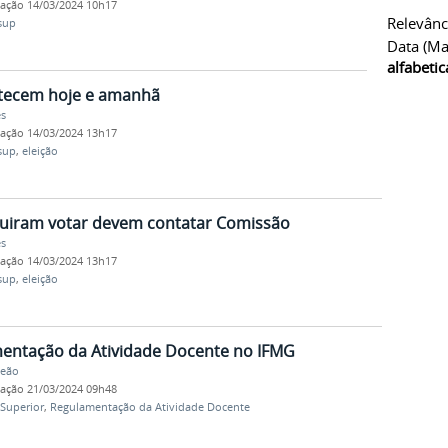
cação
14/03/2024 10h17
Relevânc
sup
Data (ma
alfabeti
ntecem hoje e amanhã
es
cação
14/03/2024 13h17
sup
,
eleição
guiram votar devem contatar Comissão
es
cação
14/03/2024 13h17
sup
,
eleição
mentação da Atividade Docente no IFMG
Leão
cação
21/03/2024 09h48
Superior
,
Regulamentação da Atividade Docente