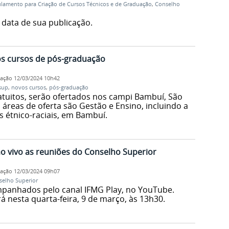
lamento para Criação de Cursos Técnicos e de Graduação
,
Conselho
 data de sua publicação.
s cursos de pós-graduação
cação
12/03/2024 10h42
sup
,
novos cursos
,
pós-graduação
atuitos, serão ofertados nos campi Bambuí, São
s áreas de oferta são Gestão e Ensino, incluindo a
s étnico-raciais, em Bambuí.
ao vivo as reuniões do Conselho Superior
cação
12/03/2024 09h07
selho Superior
panhados pelo canal IFMG Play, no YouTube.
á nesta quarta-feira, 9 de março, às 13h30.