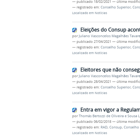
—
publicado
18/02/2021
—
última modifi
— registrado em:
Conselho Superior
,
Con
Localizado em
Notícias
Eleições do Consup aco
por
Juliano Vasconcelos Magalhães Tavar
—
publicado
27/04/2021
—
última modifi
— registrado em:
Conselho Superior
,
Con
Localizado em
Notícias
Eleitores que não conse
por
Juliano Vasconcelos Magalhães Tavar
—
publicado
28/04/2021
—
última modifi
— registrado em:
Conselho Superior
,
Con
Localizado em
Notícias
Entra em vigor a Regula
por
Thomás Bertozzi de Oliveira e Sousa 
—
publicado
06/02/2018
—
última modifi
— registrado em:
RAD
,
Consup
,
Conselho 
Localizado em
Notícias