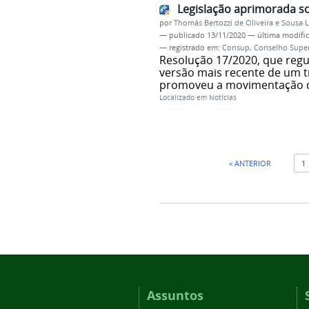
Legislação aprimorada s
por
Thomás Bertozzi de Oliveira e Sousa 
—
publicado
13/11/2020
—
última modifi
— registrado em:
Consup
,
Conselho Super
Resolução 17/2020, que reg
versão mais recente de um t
promoveu a movimentação de
Localizado em
Notícias
« ANTERIOR
1
Assuntos