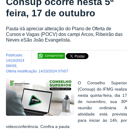
Consup ocorre nesta 5ª
feira, 17 de outubro
Pauta irá apreciar alteração do Plano de Oferta de
Cursos e Vagas (POCV) dos campi Arcos, Ribeirão das
Neves eSão João Evangelista.
publicado
:
Compartilhar
14/10/2024
06h59
,
última modificação
:
14/10/2024 07h07
O Conselho Superior
(Consup) do IFMG realiza
nesta quinta-feira, dia 17
de novembro, sua 30ª
reunião ordinária. A
atividade está prevista
para iniciar às 14h, por
videoconferência. Confira a pauta: