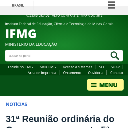
BRASIL
Simplifique!
ACESSIBILIDADE
ALTO CONTRASTE
MAPA DO SITE
Comunica BR
Instituto Federal de Educação, Ciência e Tecnologia de Minas Gerais
IFMG
Participe
Acesso à informação
MINISTÉRIO DA EDUCAÇÃO
Legislação
Buscar no portal
Bus
Canais
Estude no IFMG
Meu IFMG
Acesso a sistemas
SEI
SUAP
Área de imprensa
Orcamento
Ouvidoria
Contato
NOTÍCIAS
31ª Reunião ordinária do