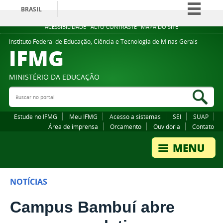
BRASIL
Simplifique!
ACESSIBILIDADE
ALTO CONTRASTE
MAPA DO SITE
Comunica BR
Instituto Federal de Educação, Ciência e Tecnologia de Minas Gerais
IFMG
Participe
Acesso à informação
MINISTÉRIO DA EDUCAÇÃO
Legislação
Buscar no portal
Bus
Canais
Estude no IFMG
Meu IFMG
Acesso a sistemas
SEI
SUAP
Área de imprensa
Orcamento
Ouvidoria
Contato
NOTÍCIAS
Campus Bambuí abre