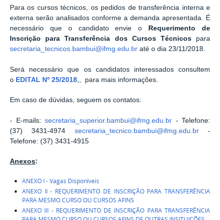
Para os cursos técnicos, os pedidos de transferência interna e
externa serão analisados conforme a demanda apresentada. É
necessário que o candidato envie o
Requerimento de
Inscrição para Transferência dos Cursos Técnicos
para
secretaria_tecnicos.bambui@ifmg.edu.br
até o dia 23/11/2018.
Será necessário que os candidatos interessados consultem
o
EDITAL Nº 25/2018
,, para mais informações.
Em caso de dúvidas, seguem os contatos:
- E-mails:
secretaria_superior.bambui@ifmg.edu.br
- Telefone:
(37) 3431-4974
secretaria_tecnico.bambui@ifmg.edu.br
-
Telefone: (37) 3431-4915
Anexos
:
ANEXO I - Vagas Disponíveis
ANEXO II - REQUERIMENTO DE INSCRIÇÃO PARA TRANSFERÊNCIA
PARA MESMO CURSO OU CURSOS AFINS
ANEXO III - REQUERIMENTO DE INSCRIÇÃO PARA TRANSFERÊNCIA
PARA MESMO CURSO OU CURSOS AFINS DE OUTRAS INSITUIÇÕES