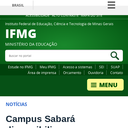
BRASIL
Simplifique!
ACESSIBILIDADE
ALTO CONTRASTE
MAPA DO SITE
Comunica BR
Instituto Federal de Educação, Ciência e Tecnologia de Minas Gerais
IFMG
Participe
Acesso à informação
MINISTÉRIO DA EDUCAÇÃO
Legislação
Buscar no portal
Bus
Canais
Estude no IFMG
Meu IFMG
Acesso a sistemas
SEI
SUAP
Área de imprensa
Orcamento
Ouvidoria
Contato
NOTÍCIAS
Campus Sabará