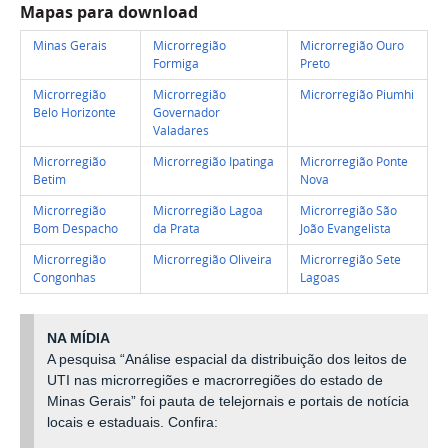
Mapas para download
Minas Gerais
Microrregião
Microrregião Ouro
Formiga
Preto
Microrregião
Microrregião
Microrregião Piumhi
Belo Horizonte
Governador
Valadares
Microrregião
Microrregião Ipatinga
Microrregião Ponte
Betim
Nova
Microrregião
Microrregião Lagoa
Microrregião São
Bom Despacho
da Prata
João Evangelista
Microrregião
Microrregião Oliveira
Microrregião Sete
Congonhas
Lagoas
NA MÍDIA
A pesquisa “Análise espacial da distribuição dos leitos de
UTI nas microrregiões e macrorregiões do estado de
Minas Gerais” foi pauta de telejornais e portais de notícia
locais e estaduais. Confira: