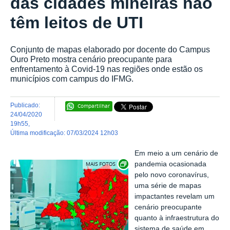
das cidades mineiras não
têm leitos de UTI
Conjunto de mapas elaborado por docente do Campus
Ouro Preto mostra cenário preocupante para
enfrentamento à Covid-19 nas regiões onde estão os
municípios com campus do IFMG.
publicado
:
Compartilhar
24/04/2020
19h55
,
última modificação
:
07/03/2024 12h03
Em meio a um cenário de
Exibir carrossel de imagens
pandemia ocasionada
pelo novo coronavírus,
uma série de mapas
impactantes revelam um
cenário preocupante
quanto à infraestrutura do
sistema de saúde em