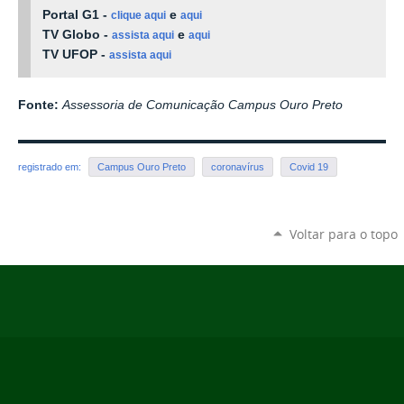
Portal G1 -
e
clique aqui
aqui
TV Globo -
e
assista aqui
aqui
TV UFOP -
assista aqui
Fonte:
Assessoria de Comunicação Campus Ouro Preto
registrado em:
Campus Ouro Preto
coronavírus
Covid 19
Voltar para o topo