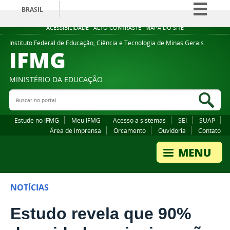
BRASIL
Simplifique!
ACESSIBILIDADE
ALTO CONTRASTE
MAPA DO SITE
Comunica BR
Instituto Federal de Educação, Ciência e Tecnologia de Minas Gerais
IFMG
Participe
Acesso à informação
MINISTÉRIO DA EDUCAÇÃO
Legislação
Buscar no portal
Bus
Canais
Estude no IFMG
Meu IFMG
Acesso a sistemas
SEI
SUAP
Área de imprensa
Orcamento
Ouvidoria
Contato
NOTÍCIAS
Estudo revela que 90%