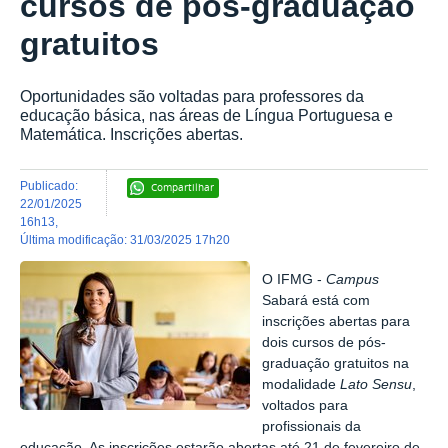
cursos de pós-graduação
gratuitos
Oportunidades são voltadas para professores da
educação básica, nas áreas de Língua Portuguesa e
Matemática. Inscrições abertas.
publicado
:
Compartilhar
22/01/2025
16h13
,
última modificação
:
31/03/2025 17h20
O IFMG -
Campus
Sabará está com
inscrições abertas para
dois cursos de pós-
graduação gratuitos na
modalidade
Lato Sensu
,
voltados para
profissionais da
educação. As inscrições estarão abertas até 21 de fevereiro de