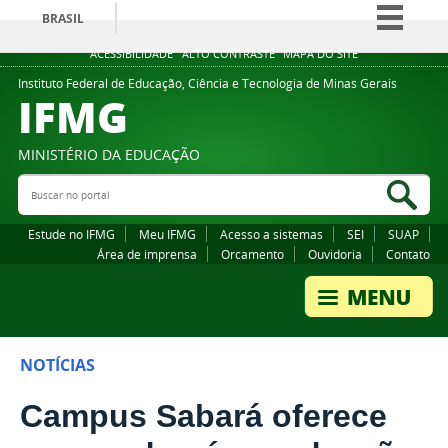
BRASIL
Simplifique!
ACESSIBILIDADE
ALTO CONTRASTE
MAPA DO SITE
Comunica BR
Instituto Federal de Educação, Ciência e Tecnologia de Minas Gerais
IFMG
Participe
Acesso à informação
MINISTÉRIO DA EDUCAÇÃO
Legislação
Buscar no portal
Bus
Canais
Estude no IFMG
Meu IFMG
Acesso a sistemas
SEI
SUAP
Área de imprensa
Orcamento
Ouvidoria
Contato
NOTÍCIAS
Campus Sabará oferece