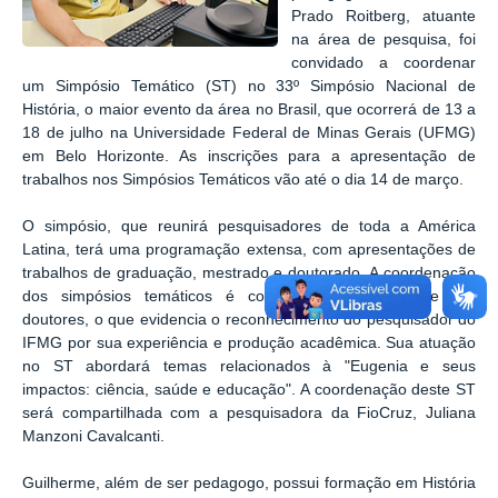
Prado Roitberg, atuante
na área de pesquisa, foi
convidado a coordenar
um Simpósio Temático (ST) no 33º Simpósio Nacional de
História, o maior evento da área no Brasil, que ocorrerá de 13 a
18 de julho na Universidade Federal de Minas Gerais (UFMG)
em Belo Horizonte. As inscrições para a apresentação de
trabalhos nos Simpósios Temáticos vão até o dia 14 de março.
O simpósio, que reunirá pesquisadores de toda a América
Latina, terá uma programação extensa, com apresentações de
trabalhos de graduação, mestrado e doutorado. A coordenação
dos simpósios temáticos é composta exclusivamente por
doutores, o que evidencia o reconhecimento do pesquisador do
IFMG por sua experiência e produção acadêmica. Sua atuação
no ST abordará temas relacionados à "Eugenia e seus
impactos: ciência, saúde e educação". A coordenação deste ST
será compartilhada com a pesquisadora da FioCruz, Juliana
Manzoni Cavalcanti.
Guilherme, além de ser pedagogo, possui formação em História