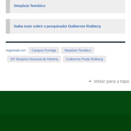
Simpósio Temático
Saiba mais sobre o pesquisador Guilherme Roitberg
registrado em:
Campus Formiga
Simpósio Temático
33º Simpósio Nacional de História
Guilherme Prado Roitberg
Voltar para o topo