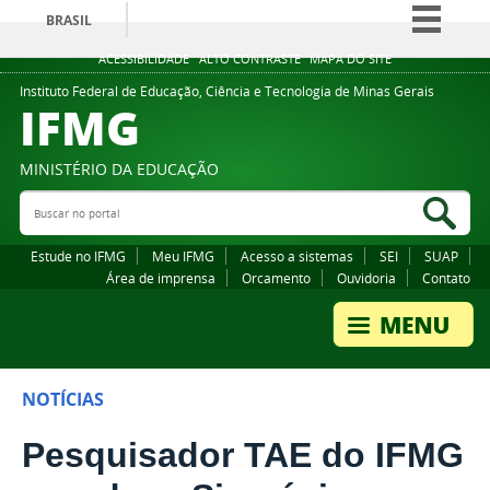
BRASIL
Simplifique!
ACESSIBILIDADE
ALTO CONTRASTE
MAPA DO SITE
Comunica BR
Instituto Federal de Educação, Ciência e Tecnologia de Minas Gerais
IFMG
Participe
Acesso à informação
MINISTÉRIO DA EDUCAÇÃO
Legislação
Buscar no portal
Bus
Canais
Estude no IFMG
Meu IFMG
Acesso a sistemas
SEI
SUAP
Área de imprensa
Orcamento
Ouvidoria
Contato
NOTÍCIAS
Pesquisador TAE do IFMG