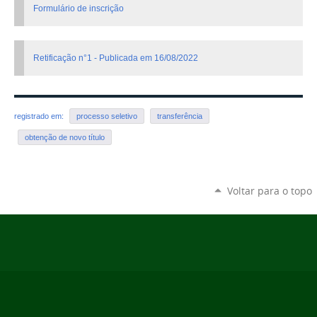
Formulário de inscrição
Retificação n°1 - Publicada em 16/08/2022
registrado em:
processo seletivo
transferência
obtenção de novo título
Voltar para o topo