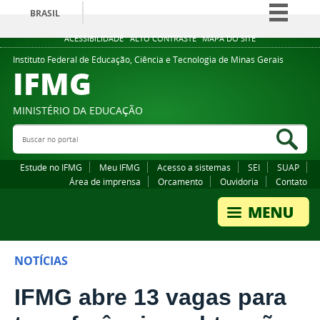
BRASIL
Simplifique!
ACESSIBILIDADE
ALTO CONTRASTE
MAPA DO SITE
Comunica BR
Instituto Federal de Educação, Ciência e Tecnologia de Minas Gerais
IFMG
Participe
Acesso à informação
MINISTÉRIO DA EDUCAÇÃO
Legislação
Buscar no portal
Bus
Canais
Estude no IFMG
Meu IFMG
Acesso a sistemas
SEI
SUAP
Área de imprensa
Orcamento
Ouvidoria
Contato
NOTÍCIAS
IFMG abre 13 vagas para