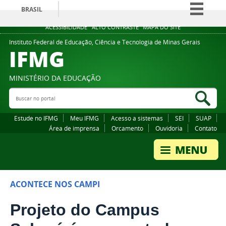
BRASIL
Simplifique!
ACESSIBILIDADE
ALTO CONTRASTE
MAPA DO SITE
Comunica BR
Instituto Federal de Educação, Ciência e Tecnologia de Minas Gerais
IFMG
Participe
Acesso à informação
MINISTÉRIO DA EDUCAÇÃO
Legislação
Buscar no portal
Bus
Canais
Estude no IFMG
Meu IFMG
Acesso a sistemas
SEI
SUAP
Área de imprensa
Orcamento
Ouvidoria
Contato
ACONTECE NOS CAMPI
Projeto do Campus