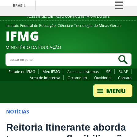
BRASIL
Simplifique!
ACESSIBILIDADE
ALTO CONTRASTE
MAPA DO SITE
Comunica BR
Instituto Federal de Educação, Ciência e Tecnologia de Minas Gerais
IFMG
Participe
Acesso à informação
MINISTÉRIO DA EDUCAÇÃO
Legislação
Buscar no portal
Bus
Canais
Estude no IFMG
Meu IFMG
Acesso a sistemas
SEI
SUAP
Área de imprensa
Orcamento
Ouvidoria
Contato
NOTÍCIAS
Reitoria Itinerante aborda