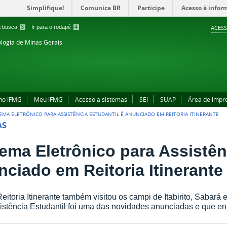
Simplifique!
Comunica BR
Participe
Acesso à infor
 a busca
3
Ir para o rodapé
4
ACESS
ologia de Minas Gerais
no IFMG
Meu IFMG
Acesso a sistemas
SEI
SUAP
Área de impr
TEMA ELETRÔNICO PARA ASSISTÊNCIA ESTUDANTIL É ANUNCIADO EM REITORIA ITINERANTE
AS
tema Eletrônico para Assistên
nciado em Reitoria Itinerante
Reitoria Itinerante também visitou os campi de Itabirito, Sabará
istência Estudantil foi uma das novidades anunciadas e que ent