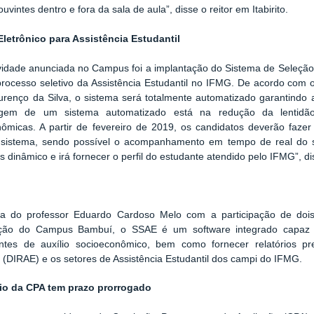
uvintes dentro e fora da sala de aula”, disse o reitor em Itabirito.
Eletrônico para Assistência Estudantil
idade anunciada no Campus foi a implantação do Sistema de Seleção 
rocesso seletivo da Assistência Estudantil no IFMG. De acordo com o 
renço da Silva, o sistema será totalmente automatizado garantindo 
agem de um sistema automatizado está na redução da lentidã
nômicas. A partir de fevereiro de 2019, os candidatos deverão faz
o sistema, sendo possível o acompanhamento em tempo de real do st
s dinâmico e irá fornecer o perfil do estudante atendido pelo IFMG”, d
ia do professor Eduardo Cardoso Melo com a participação de dois
ão do Campus Bambuí, o SSAE é um software integrado capaz d
tes de auxílio socioeconômico, bem como fornecer relatórios pre
l (DIRAE) e os setores de Assistência Estudantil dos campi do IFMG.
io da CPA tem prazo prorrogado