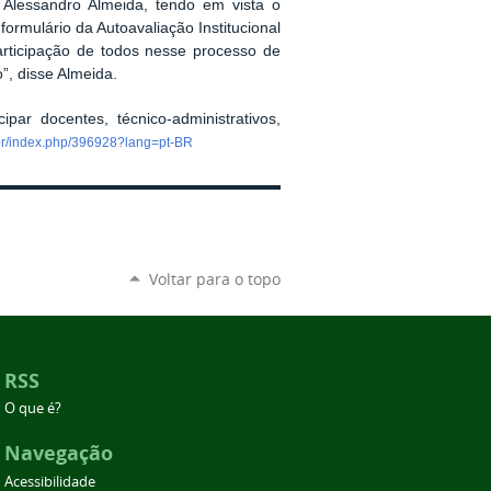
Alessandro Almeida, tendo em vista o
ormulário da Autoavaliação Institucional
participação de todos nesse processo de
”, disse Almeida.
ar docentes, técnico-administrativos,
u.br/index.php/396928?lang=pt-BR
Voltar para o topo
RSS
O que é?
Navegação
Acessibilidade