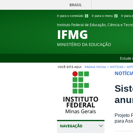
BRASIL
Ir para o conteúdo
1
Ir para o menu
2
Ir para
Instituto Federal de Educação, Ciência e Tecn
IFMG
MINISTÉRIO DA EDUCAÇÃO
Estude 
VOCÊ ESTÁ AQUI:
PÁGINA INICIAL
>
NOTÍCIAS
>
SIS
NOTÍCI
Sis
anu
Projeto 
para Ass
NAVEGAÇÃO