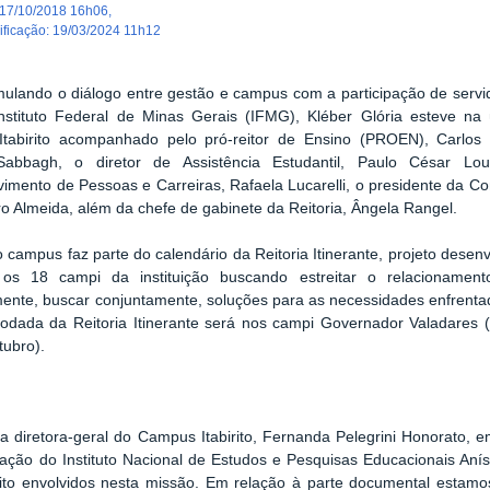
17/10/2018 16h06
,
dificação
:
19/03/2024 11h12
mulando o diálogo entre gestão e campus com a participação de servid
nstituto Federal de Minas Gerais (IFMG), Kléber Glória esteve na 
tabirito acompanhado pelo pró-reitor de Ensino (PROEN), Carlos Be
bbagh, o diretor de Assistência Estudantil, Paulo César Lo
imento de Pessoas e Carreiras, Rafaela Lucarelli, o presidente da 
o Almeida, além da chefe de gabinete da Reitoria, Ângela Rangel.
ao campus faz parte do calendário da Reitoria Itinerante, projeto des
 os 18 campi da instituição buscando estreitar o relacionam
mente, buscar conjuntamente, soluções para as necessidades enfrent
odada da Reitoria Itinerante será nos campi Governador Valadares 
tubro).
 diretora-geral do Campus Itabirito, Fernanda Pelegrini Honorato, 
iação do Instituto Nacional de Estudos e Pesquisas Educacionais Anís
ito envolvidos nesta missão. Em relação à parte documental estamo