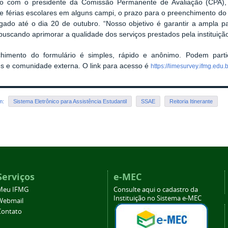
o com o presidente da Comissão Permanente de Avaliação (CPA), 
e férias escolares em alguns campi, o prazo para o preenchimento do f
ogado até o dia 20 de outubro. “Nosso objetivo é garantir a ampla 
 buscando aprimorar a qualidade dos serviços prestados pela instituição
himento do formulário é simples, rápido e anônimo. Podem particip
s e comunidade externa. O link para acesso é
https://limesurvey.ifmg.ed
em:
Sistema Eletrônico para Assistência Estudantil
SSAE
Reitoria Itinerante
Serviços
e-MEC
Meu IFMG
Consulte aqui o cadastro da
Instituição no Sistema e-MEC
Webmail
Contato