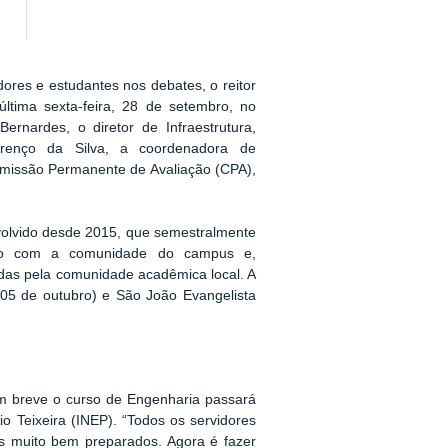
ores e estudantes nos debates, o reitor
última sexta-feira, 28 de setembro, no
rnardes, o diretor de Infraestrutura,
urenço da Silva, a coordenadora de
Comissão Permanente de Avaliação (CPA),
envolvido desde 2015, que semestralmente
ento com a comunidade do campus e,
adas pela comunidade acadêmica local. A
(05 de outubro) e São João Evangelista
em breve o curso de Engenharia passará
io Teixeira (INEP). “Todos os servidores
s muito bem preparados. Agora é fazer