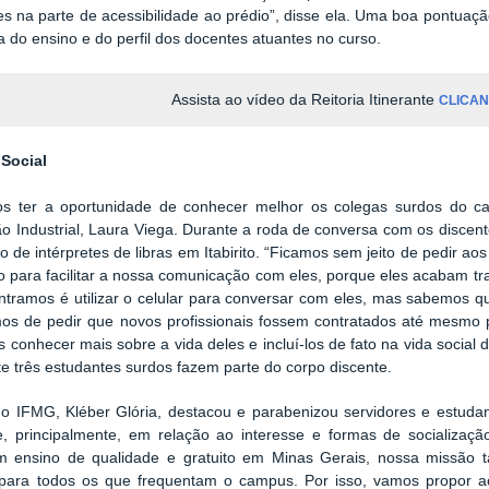
es na parte de acessibilidade ao prédio”, disse ela. Uma boa pontua
a do ensino e do perfil dos docentes atuantes no curso.
Assista ao vídeo da Reitoria Itinerante
CLICAN
 Social
s ter a oportunidade de conhecer melhor os colegas surdos do ca
 Industrial, Laura Viega. Durante a roda de conversa com os discente
 de intérpretes de libras em Itabirito. “Ficamos sem jeito de pedir ao
lo para facilitar a nossa comunicação com eles, porque eles acabam tr
tramos é utilizar o celular para conversar com eles, mas sabemos qu
os de pedir que novos profissionais fossem contratados até mesmo p
conhecer mais sobre a vida deles e incluí-los de fato na vida social
e três estudantes surdos fazem parte do corpo discente.
do IFMG, Kléber Glória, destacou e parabenizou servidores e estuda
, principalmente, em relação ao interesse e formas de socializaç
um ensino de qualidade e gratuito em Minas Gerais, nossa missão
a para todos os que frequentam o campus. Por isso, vamos propor 