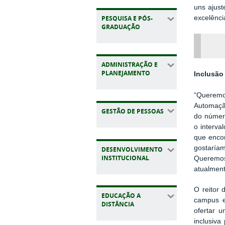
uns ajust
PESQUISA E PÓS-
excelênci
GRADUAÇÃO
ADMINISTRAÇÃO E
PLANEJAMENTO
Inclusão
“Queremo
Automação
GESTÃO DE PESSOAS
do número
o interva
que encon
gostaríam
DESENVOLVIMENTO
INSTITUCIONAL
Queremos 
atualment
O reitor 
EDUCAÇÃO A
campus e
DISTÂNCIA
ofertar 
inclusiv