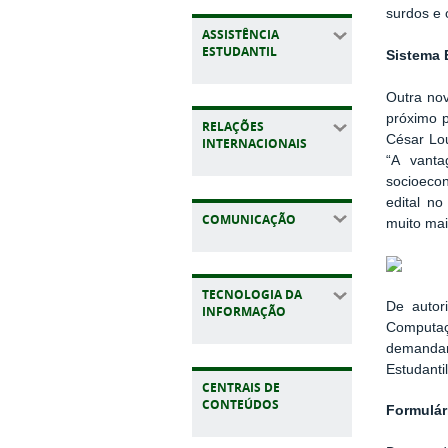
surdos e o
ASSISTÊNCIA
ESTUDANTIL
Sistema 
Outra nov
próximo p
RELAÇÕES
César Lou
INTERNACIONAIS
“A vant
socioeco
edital n
COMUNICAÇÃO
muito mai
TECNOLOGIA DA
De autor
INFORMAÇÃO
Computaç
demandan
Estudanti
CENTRAIS DE
CONTEÚDOS
Formulár