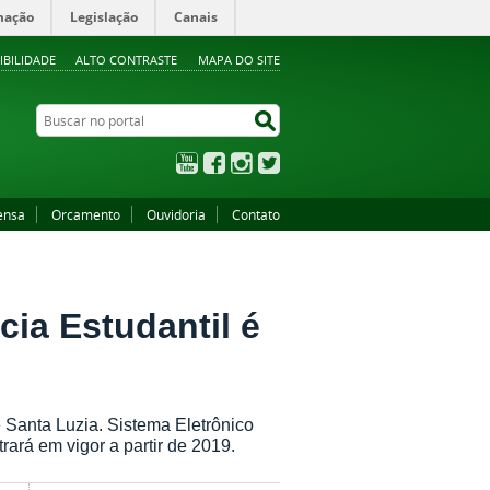
mação
Legislação
Canais
IBILIDADE
ALTO CONTRASTE
MAPA DO SITE
Buscar no portal
Buscar no portal
YouTube
Facebook
Instagram
Twitter
ensa
Orcamento
Ouvidoria
Contato
cia Estudantil é
 e Santa Luzia. Sistema Eletrônico
rará em vigor a partir de 2019.