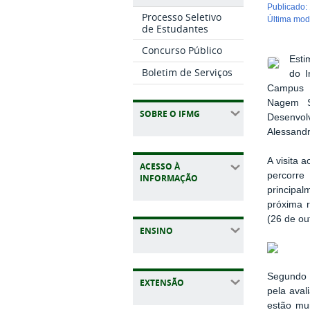
publicado
:
Processo Seletivo
última mo
de Estudantes
Concurso Público
Esti
Boletim de Serviços
do I
Campus I
Nagem Sa
SOBRE O IFMG
Desenvolv
Alessandr
A visita 
ACESSO À
percorre
INFORMAÇÃO
principal
próxima r
(26 de ou
ENSINO
Segundo a
EXTENSÃO
pela aval
estão mu