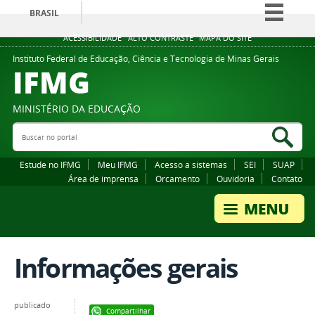
BRASIL
Simplifique!
ACESSIBILIDADE
ALTO CONTRASTE
MAPA DO SITE
Comunica BR
Instituto Federal de Educação, Ciência e Tecnologia de Minas Gerais
IFMG
Participe
Acesso à informação
MINISTÉRIO DA EDUCAÇÃO
Legislação
Buscar no portal
Bus
Canais
Estude no IFMG
Meu IFMG
Acesso a sistemas
SEI
SUAP
Área de imprensa
Orcamento
Ouvidoria
Contato
Informações gerais
publicado
Compartilhar