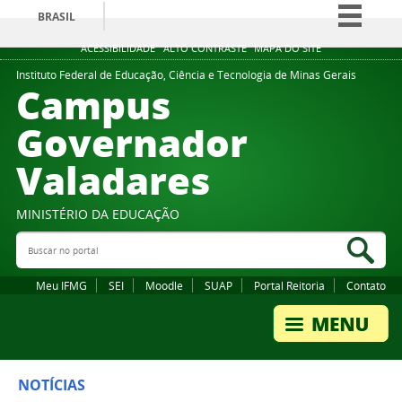
BRASIL
Simplifique!
ACESSIBILIDADE
ALTO CONTRASTE
MAPA DO SITE
Comunica BR
Instituto Federal de Educação, Ciência e Tecnologia de Minas Gerais
Campus
Participe
Governador
Acesso à informação
Valadares
Legislação
Canais
MINISTÉRIO DA EDUCAÇÃO
Buscar no portal
Bus
Meu IFMG
SEI
Moodle
SUAP
Portal Reitoria
Contato
NOTÍCIAS