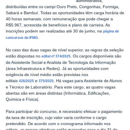
administrativa,
distribuídas entre os campi Ouro Preto, Congonhas, Formiga,
Sabará e Bambuí. Todas as oportunidades têm carga horária de
40 horas semanais, com remuneração que pode chegar a
R$5.967, acrescida de benefícios e plano de carreira. As
inscrições podem ser realizadas até 30 de junho, na
página de
.
concursos do IFMG
No caso das duas vagas de nível superior, as regras da seleção
estão dispostas no
. Os cargos disponíveis são
edital nº 374/2025
de Assistente Social e Analista de Tecnologia da Informação
(área Infraestrutura e Redes). Já as oportunidades com
exigência de nível médio estão previstas nos
editais
e
. Há vagas para Assistente de Alunos
426/2025
375/2025
e Técnico de Laboratório. Para este cargo, as quatro vagas
abertas são em áreas distintas (Informática, Edificações,
Química e Física).
Para participar do concurso, é necessário efetuar o pagamento
da taxa de inscrição, cujo valor varia conforme o cargo
pretendido. De acordo com o cronograma informado nos
editais, as provas objetivas estão marcadas para o dia 31 de