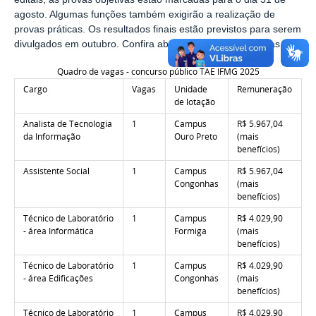
agosto. Algumas funções também exigirão a realização de
provas práticas. Os resultados finais estão previstos para serem
divulgados em outubro.
Confira abaixo a relação das vagas.
Quadro de vagas - concurso público TAE IFMG 2025
Cargo
Vagas
Unidade
Remuneração
de lotação
Analista de Tecnologia
1
Campus
R$ 5.967,04
da Informação
Ouro Preto
(mais
benefícios)
Assistente Social
1
Campus
R$ 5.967,04
Congonhas
(mais
benefícios)
Técnico de Laboratório
1
Campus
R$ 4.029,90
- área Informática
Formiga
(mais
benefícios)
Técnico de Laboratório
1
Campus
R$ 4.029,90
- área Edificações
Congonhas
(mais
benefícios)
Técnico de Laboratório
1
Campus
R$ 4.029,90