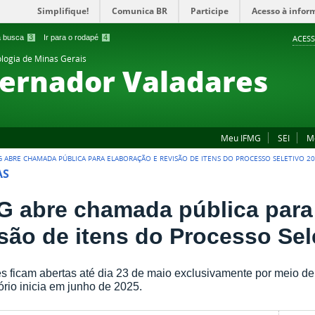
Simplifique!
Comunica BR
Participe
Acesso à infor
 a busca
3
Ir para o rodapé
4
ACESS
ologia de Minas Gerais
ernador Valadares
Meu IFMG
SEI
M
G ABRE CHAMADA PÚBLICA PARA ELABORAÇÃO E REVISÃO DE ITENS DO PROCESSO SELETIVO 20
AS
G abre chamada pública para
isão de itens do Processo Sel
es ficam abertas até dia 23 de maio exclusivamente por meio de 
ório inicia em junho de 2025.