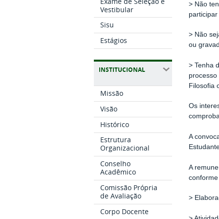
Exame de Seleção e
> Não ten
Vestibular
participa
Sisu
> Não sej
Estágios
ou gravad
> Tenha d
INSTITUCIONAL
processo 
Filosofia 
Missão
Os intere
Visão
comprobat
Histórico
A convoca
Estrutura
Estudante
Organizacional
Conselho
A remuner
Acadêmico
conforme
Comissão Própria
de Avaliação
> Elabora
Corpo Docente
> Ativida