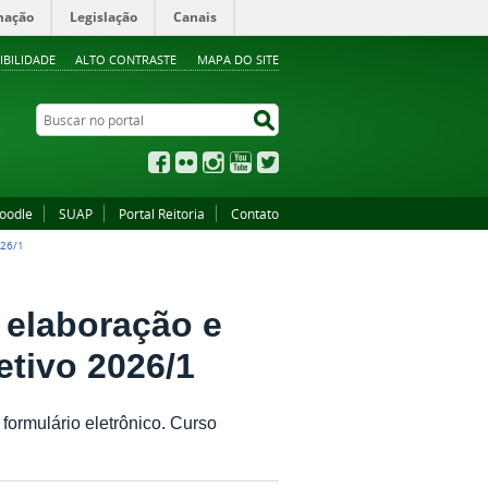
mação
Legislação
Canais
IBILIDADE
ALTO CONTRASTE
MAPA DO SITE
Buscar no portal
Buscar no portal
Facebook
Flickr
Instagram
YouTube
Twitter
oodle
SUAP
Portal Reitoria
Contato
26/1
 elaboração e
etivo 2026/1
formulário eletrônico. Curso