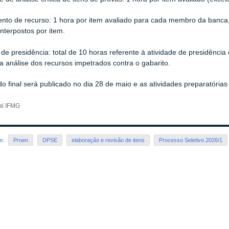
nto de recurso: 1 hora por item avaliado para cada membro da banca
interpostos por item.
de presidência: total de 10 horas referente à atividade de presidênc
a análise dos recursos impetrados contra o gabarito.
do final será publicado no dia 28 de maio e as atividades preparatórias
tal IFMG
em:
Proen
DPSE
elaboração e revisão de itens
Processo Seletivo 2026/1