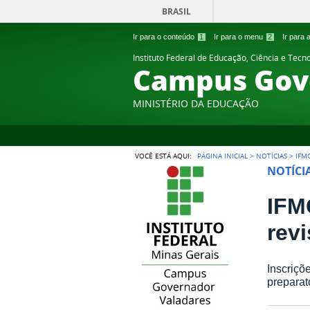
BRASIL
Ir para o conteúdo
1
Ir para o menu
2
Ir para
Instituto Federal de Educação, Ciência e Tecn
Campus Gov
MINISTÉRIO DA EDUCAÇÃO
VOCÊ ESTÁ AQUI:
PÁGINA INICIAL
>
NOTÍCIAS
>
IFM
NOTÍCI
IFM
rev
Inscriçõ
preparat