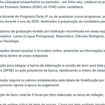
ha cônjuges/companheiros ou parentes – em linha reta, colateral ou po
r do Processo Seletivo 2026/1 do IFMG como candidatos;
a docente do Programa Partiu IF ou de quaisquer outros programas, pr
os durante o ano de 2025, destinados à preparação de candidatos pa
iploma de graduação emitido por instituição reconhecida em áreas esp
seletivo: Letras (Língua Portuguesa), Matemática, Ciências Biológicas, 
ou Sociologia.
ssados devem acessar o formulário online, preencher as informações 
ória dentro do prazo estipulado.
ção para integrar a banca de elaboração e revisão de itens será feita 
s (DPSE) ou pelo presidente da banca, obedecendo a ordem de classi
ação seguirá os valores estabelecidos pela tabela de Gratificação p
 portaria vigente à época do pagamento.
ção de itens: total de 3 horas por item elaborado ou tema de redação;
de de análise crítica de itens de provas: 1 hora por item avaliado (exc