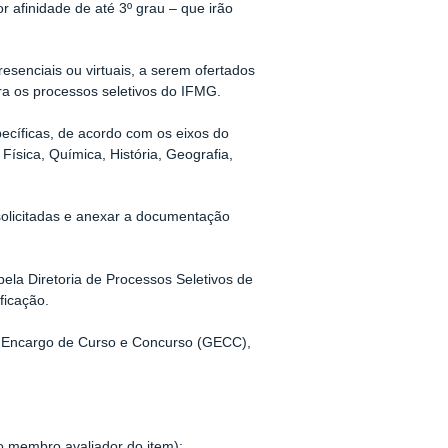
r afinidade de até 3º grau – que irão
esenciais ou virtuais, a serem ofertados
ra os processos seletivos do IFMG.
ecíficas, de acordo com os eixos do
Física, Química, História, Geografia,
solicitadas e anexar a documentação
pela Diretoria de Processos Seletivos de
ficação.
or Encargo de Curso e Concurso (GECC),
eto membro avaliador do item);