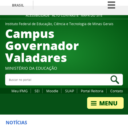
BRASIL
Simplifique!
ACESSIBILIDADE
ALTO CONTRASTE
MAPA DO SITE
Comunica BR
Instituto Federal de Educação, Ciência e Tecnologia de Minas Gerais
Campus
Participe
Governador
Acesso à informação
Valadares
Legislação
Canais
MINISTÉRIO DA EDUCAÇÃO
Buscar no portal
Bus
Meu IFMG
SEI
Moodle
SUAP
Portal Reitoria
Contato
NOTÍCIAS