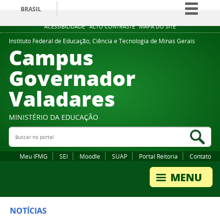
BRASIL
Simplifique!
ACESSIBILIDADE
ALTO CONTRASTE
MAPA DO SITE
Comunica BR
Instituto Federal de Educação, Ciência e Tecnologia de Minas Gerais
Campus
Participe
Governador
Acesso à informação
Valadares
Legislação
Canais
MINISTÉRIO DA EDUCAÇÃO
Buscar no portal
Bus
Meu IFMG
SEI
Moodle
SUAP
Portal Reitoria
Contato
NOTÍCIAS