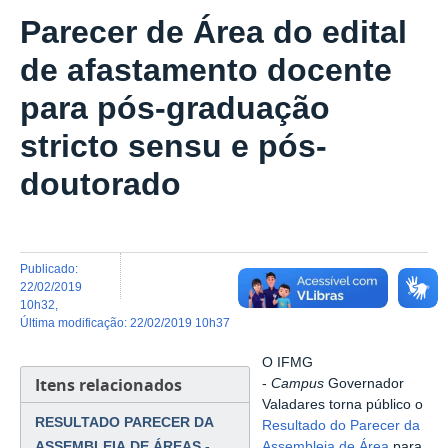
Parecer de Área do edital
de afastamento docente
para pós-graduação
stricto sensu e pós-
doutorado
publicado
:
22/02/2019
10h32
,
última modificação
:
22/02/2019 10h37
O IFMG
Itens relacionados
-
Campus
Governador
Valadares torna público o
RESULTADO PARECER DA
Resultado do Parecer da
ASSEMBLEIA DE ÁREAS -
Assembleia de Área
para