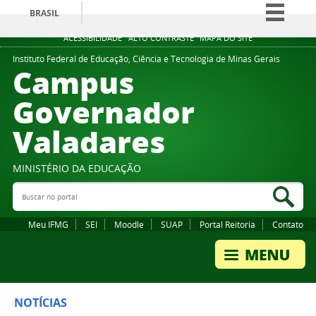
BRASIL
Simplifique!
ACESSIBILIDADE
ALTO CONTRASTE
MAPA DO SITE
Comunica BR
Instituto Federal de Educação, Ciência e Tecnologia de Minas Gerais
Campus
Participe
Governador
Acesso à informação
Valadares
Legislação
Canais
MINISTÉRIO DA EDUCAÇÃO
Buscar no portal
Bus
Meu IFMG
SEI
Moodle
SUAP
Portal Reitoria
Contato
NOTÍCIAS