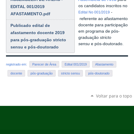
os candidatos inscritos no
EDITAL 001/2019
-
Edital No 001/2019
AFASTAMENTO.pdf
referente ao afastamento
docente para participação
Publicado edital de
em programa de pós-
afastamento docente 2019
graduação
stricto
para pós-graduação stricto
sensu
e pós-doutorado.
sensu e pós-doutorado
registrado em:
Parecer de Área
Edital 001/2019
Afastamento
docente
pós-graduação
stricto sensu
pós-doutorado
Voltar para o topo