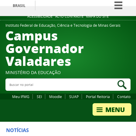
BRASIL
Simplifique!
ACESSIBILIDADE
ALTO CONTRASTE
MAPA DO SITE
Comunica BR
Instituto Federal de Educação, Ciência e Tecnologia de Minas Gerais
Campus
Participe
Governador
Acesso à informação
Valadares
Legislação
Canais
MINISTÉRIO DA EDUCAÇÃO
Buscar no portal
Bus
Meu IFMG
SEI
Moodle
SUAP
Portal Reitoria
Contato
NOTÍCIAS