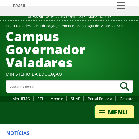
BRASIL
Simplifique!
ACESSIBILIDADE
ALTO CONTRASTE
MAPA DO SITE
Comunica BR
Instituto Federal de Educação, Ciência e Tecnologia de Minas Gerais
Campus
Participe
Governador
Acesso à informação
Valadares
Legislação
Canais
MINISTÉRIO DA EDUCAÇÃO
Buscar no portal
Bus
Meu IFMG
SEI
Moodle
SUAP
Portal Reitoria
Contato
NOTÍCIAS