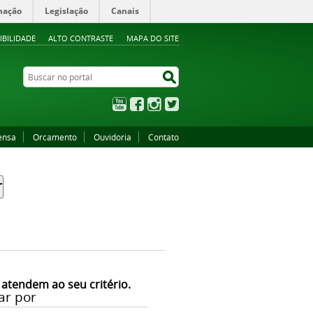
mação
Legislação
Canais
IBILIDADE
ALTO CONTRASTE
MAPA DO SITE
Buscar no portal
Buscar no portal
YouTube
Facebook
Instagram
Twitter
ensa
Orcamento
Ouvidoria
Contato
 atendem ao seu critério.
ar por