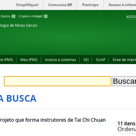
Simplifique!
Comunica BR
Participe
Acesso à infor
 a busca
3
Ir para o rodapé
4
ACESS
ologia de Minas Gerais
no IFMG
Meu IFMG
Acesso a sistemas
SEI
SUAP
Área de impr
A BUSCA
ojeto que forma instrutores de Tai Chi Chuan
11
itens
Orden