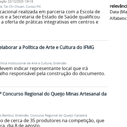
cação
22/12/2025 13h18
relevânc
rá
,
Tai Chi Chuan
,
Cursos FIC
cacional realizada em parceria com a Escola de
Data (ma
s e a Secretaria de Estado de Saúde qualificou
Alfabeti
 a oferta de práticas integrativas em centros e
elaborar a Política de Arte e Cultura do IFMG
lítica Institucional de Arte e Cultura
,
Extensão
devem indicar representante local que irá
balho responsável pela construção do documento.
 Concurso Regional do Queijo Minas Artesanal da
s Bambuí
,
Extensão
,
Concurso Regional do Queijo Canastra
ção de cerca de 35 produtores na competição, que
ra, dia 8 de agosto.