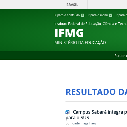
BRASIL
Ir para o conteúdo
1
Ir para o menu
2
Ir para
Instituto Federal de Educação, Ciência e Tecn
IFMG
MINISTÉRIO DA EDUCAÇÃO
Estude 
RESULTADO D
Campus Sabará integra pr
para o SUS
por
joarle.magalhaes