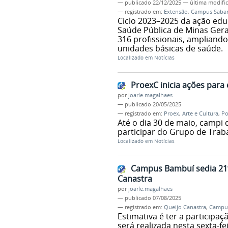
—
publicado
22/12/2025
—
última modifi
— registrado em:
Extensão
,
Campus Saba
Ciclo 2023–2025 da ação edu
Saúde Pública de Minas Gerai
316 profissionais, ampliando
unidades básicas de saúde.
Localizado em
Notícias
ProexC inicia ações para 
por
joarle.magalhaes
—
publicado
20/05/2025
— registrado em:
Proex
,
Arte e Cultura
,
Po
Até o dia 30 de maio, campi 
participar do Grupo de Tra
Localizado em
Notícias
Campus Bambuí sedia 21º
Canastra
por
joarle.magalhaes
—
publicado
07/08/2025
— registrado em:
Queijo Canastra
,
Campu
Estimativa é ter a participa
será realizada nesta sexta-fei