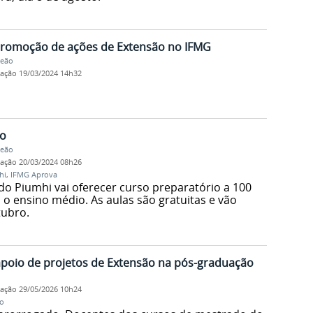
 promoção de ações de Extensão no IFMG
Leão
cação
19/03/2024 14h32
ão
Leão
cação
20/03/2024 08h26
hi
,
IFMG Aprova
do Piumhi vai oferecer curso preparatório a 100
o ensino médio. As aulas são gratuitas e vão
tubro.
apoio de projetos de Extensão na pós-graduação
cação
29/05/2026 10h24
o