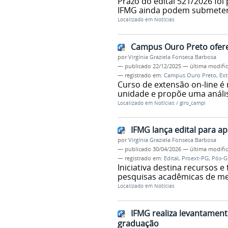
Prazo do edital 521/2026 fo
IFMG ainda podem submeter 
Localizado em
Notícias
Campus Ouro Preto oferec
por
Virgínia Graziela Fonseca Barbosa
—
publicado
22/12/2025
—
última modifi
— registrado em:
Campus Ouro Preto
,
Ex
Curso de extensão on-line é
unidade e propõe uma análise
Localizado em
Notícias
/
giro_campi
IFMG lança edital para a
por
Virgínia Graziela Fonseca Barbosa
—
publicado
30/04/2026
—
última modifi
— registrado em:
Edital
,
Proext-PG
,
Pós-G
Iniciativa destina recursos 
pesquisas acadêmicas de me
Localizado em
Notícias
IFMG realiza levantament
graduação