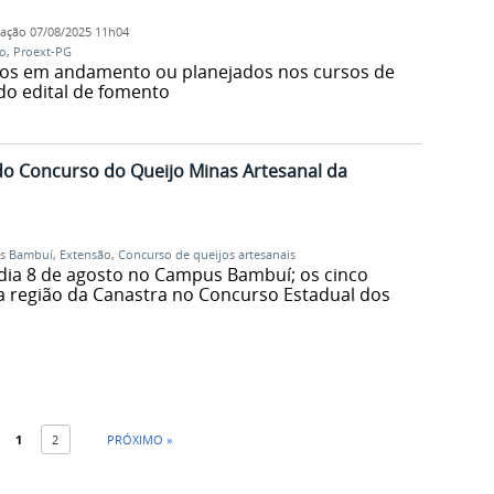
cação
07/08/2025 11h04
o
,
Proext-PG
etos em andamento ou planejados nos cursos de
do edital de fomento
o Concurso do Queijo Minas Artesanal da
s Bambuí
,
Extensão
,
Concurso de queijos artesanais
 dia 8 de agosto no Campus Bambuí; os cinco
 a região da Canastra no Concurso Estadual dos
1
2
PRÓXIMO »