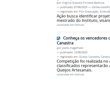
por
Virgínia Graziela Fonseca Barbosa
—
publicado
07/08/2025
—
última modifi
— registrado em:
Pós-Graduação
,
Extensã
Ação busca identificar proj
mestrado do Instituto, visan
Localizado em
Notícias
Conheça os vencedores d
Canastra
por
joarle.magalhaes
—
publicado
12/08/2025
— registrado em:
Queijo Canastra
,
Campu
Competição foi realizada no
classificados representarão
Queijos Artesanais.
Localizado em
Notícias