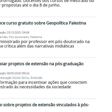
i prorrogado. Docentes dos cursos de mestrado do
propostas até o dia 8 de junho.
e curso gratuito sobre Geopolítica Palestina
cação
23/12/2025 10h06
tensão
,
Pós-doutorado
,
Palestina
 ministrado por professor em pós-doutorado na
 crítica além das narrativas midiáticas
poiar projetos de extensão na pós-graduação
cação
08/05/2026 09h24
raduação Stricto Sensu
,
Extensão
e formação para incentivar ações que conectem
strado às necessidades da sociedade
o sobre projetos de extensão vinculados à pós-