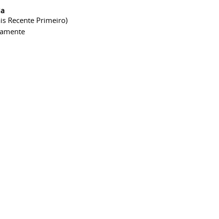
ia
is Recente Primeiro)
camente