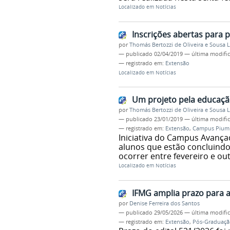
Localizado em
Notícias
Inscrições abertas para
por
Thomás Bertozzi de Oliveira e Sousa 
—
publicado
02/04/2019
—
última modifi
— registrado em:
Extensão
Localizado em
Notícias
Um projeto pela educaç
por
Thomás Bertozzi de Oliveira e Sousa 
—
publicado
23/01/2019
—
última modifi
— registrado em:
Extensão
,
Campus Pium
Iniciativa do Campus Avança
alunos que estão concluindo 
ocorrer entre fevereiro e ou
Localizado em
Notícias
IFMG amplia prazo para 
por
Denise Ferreira dos Santos
—
publicado
29/05/2026
—
última modifi
— registrado em:
Extensão
,
Pós-Graduaçã