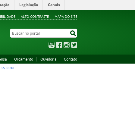
mação
Legislação
Canais
IBILIDADE
ALTO CONTRASTE
MAPA DO SITE
Buscar no portal
Buscar no portal
YouTube
Facebook
Instagram
Twitter
ensa
Orcamento
Ouvidoria
Contato
ESSED.PDF