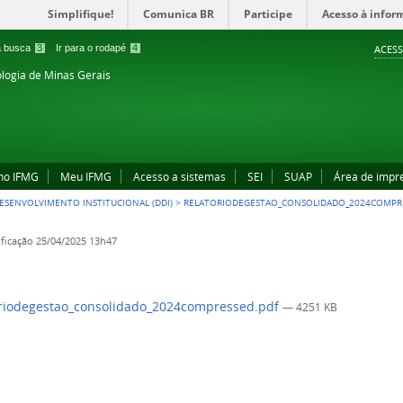
Simplifique!
Comunica BR
Participe
Acesso à infor
 a busca
3
Ir para o rodapé
4
ACESS
ologia de Minas Gerais
no IFMG
Meu IFMG
Acesso a sistemas
SEI
SUAP
Área de impr
DESENVOLVIMENTO INSTITUCIONAL (DDI)
>
RELATORIODEGESTAO_CONSOLIDADO_2024COMPR
ficação
25/04/2025 13h47
riodegestao_consolidado_2024compressed.pdf
— 4251 KB