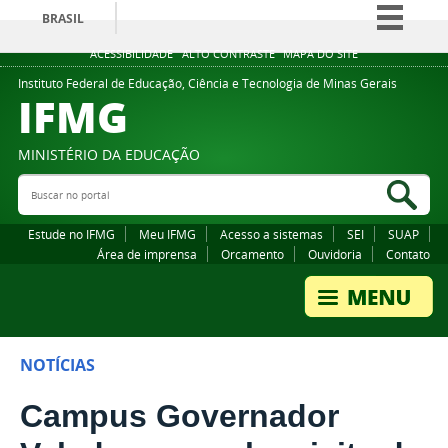
BRASIL
Simplifique!
ACESSIBILIDADE
ALTO CONTRASTE
MAPA DO SITE
Comunica BR
Instituto Federal de Educação, Ciência e Tecnologia de Minas Gerais
IFMG
Participe
Acesso à informação
MINISTÉRIO DA EDUCAÇÃO
Legislação
Buscar no portal
Bus
Canais
Estude no IFMG
Meu IFMG
Acesso a sistemas
SEI
SUAP
Área de imprensa
Orcamento
Ouvidoria
Contato
NOTÍCIAS
Campus Governador