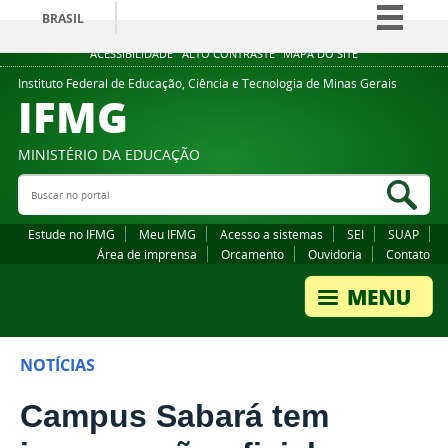
BRASIL
Simplifique!
ACESSIBILIDADE
ALTO CONTRASTE
MAPA DO SITE
Comunica BR
Instituto Federal de Educação, Ciência e Tecnologia de Minas Gerais
IFMG
Participe
Acesso à informação
MINISTÉRIO DA EDUCAÇÃO
Legislação
Buscar no portal
Bus
Canais
Estude no IFMG
Meu IFMG
Acesso a sistemas
SEI
SUAP
Área de imprensa
Orcamento
Ouvidoria
Contato
NOTÍCIAS
Campus Sabará tem