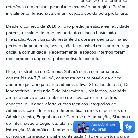
desde 2011 e tornou-se
referência em ensino, pesquisa e extensão na região. Porém,
inicialmente, funcionava em um espaço cedido pela prefeitura.
Desde o começo de 2018 o novo prédio já estava em atividade,
porém, inicialmente, apenas parte dos blocos havia sido
finalizada. A conclusão do restante da obra se deu próxima ao
período da pandemia, assim, não foi possível realizar a entrega
oficial à comunidade. Recentemente, espaços internos foram
melhorados e a quadra poliesportiva foi coberta.
Hoje, a estrutura do Campus Sabará conta com uma área
construída de 7,7 mil m², composta por um prédio de cinco
andares que abriga a área administrativa, 21 salas de aula, 13
laboratórios - incluindo 5 de informática -, biblioteca, auditório,
área de convivência, ambiente de inovação, entre outros
espaços. A unidade oferta cursos técnicos integrados de
Administração, Eletrônica e Informática; cursos superiores de
Administração, Engenharia de Controle e Automação, Sistemas
de Informação e Logística; além da pós-graduação em
Educação Matemática. Também são disponibilizados diversos
cursos de formação inicial e continuada (FIC) e projetos para a