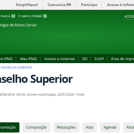
Simplifique!
Comunica BR
Participe
Acesso à infor
 a busca
3
Ir para o rodapé
4
ACESS
ologia de Minas Gerais
no IFMG
Meu IFMG
Acesso a sistemas
SEI
SUAP
Área de impr
>
CONSELHO SUPERIOR
selho Superior
9/06/2016 16h20,
última modificação
23/01/2026 11h06
esentação
Composição
Resoluções
Atas
Agenda
Pau