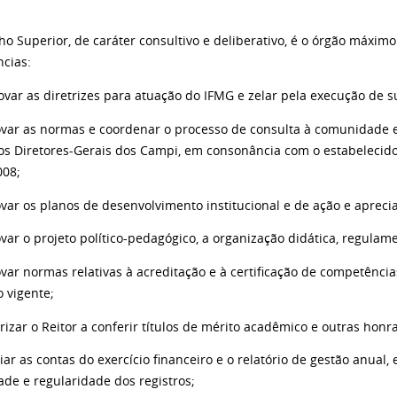
o Superior, de caráter consultivo e deliberativo, é o órgão máxim
cias:
ovar as diretrizes para atuação do IFMG e zelar pela execução de su
var as normas e coordenar o processo de consulta à comunidade e
os Diretores-Gerais dos Campi, em consonância com o estabelecido 
008;
var os planos de desenvolvimento institucional e de ação e apreci
var o projeto político-pedagógico, a organização didática, regulam
var normas relativas à acreditação e à certificação de competência
o vigente;
rizar o Reitor a conferir títulos de mérito acadêmico e outras honra
iar as contas do exercício financeiro e o relatório de gestão anual,
ade e regularidade dos registros;