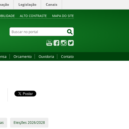
mação
Legislação
Canais
IBILIDADE
ALTO CONTRASTE
MAPA DO SITE
Buscar no portal
Buscar no portal
YouTube
Facebook
Instagram
Twitter
ensa
Orcamento
Ouvidoria
Contato
tas
Eleições 2026/2028