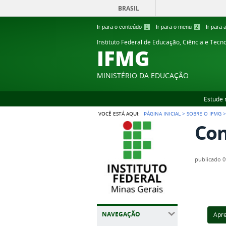
BRASIL
Ir para o conteúdo
1
Ir para o menu
2
Ir para
Instituto Federal de Educação, Ciência e Tecn
IFMG
MINISTÉRIO DA EDUCAÇÃO
Estude 
VOCÊ ESTÁ AQUI:
PÁGINA INICIAL
>
SOBRE O IFMG
Con
publicado
0
NAVEGAÇÃO
Apr