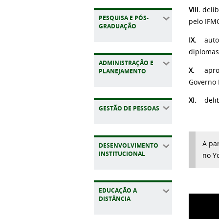
VIII.
deli
PESQUISA E PÓS-
pelo IFM
GRADUAÇÃO
IX.
auto
diplomas
ADMINISTRAÇÃO E
X.
apro
PLANEJAMENTO
Governo F
XI.
deli
GESTÃO DE PESSOAS
A pa
DESENVOLVIMENTO
INSTITUCIONAL
no Y
EDUCAÇÃO A
DISTÂNCIA