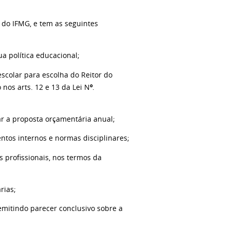
o do IFMG, e tem as seguintes
a política educacional;
scolar para escolha do Reitor do
nos arts. 12 e 13 da Lei N
º
.
ar a proposta orçamentária anual;
entos internos e normas disciplinares;
s profissionais, nos termos da
rias;
 emitindo parecer conclusivo sobre a