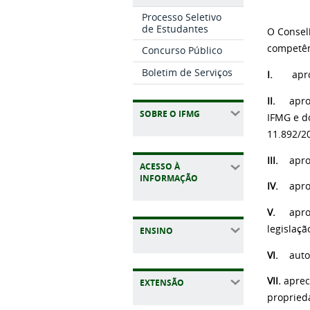
Processo Seletivo
de Estudantes
O Conselh
competên
Concurso Público
Boletim de Serviços
I.
apr
II.
apro
SOBRE O IFMG
IFMG e d
11.892/2
III.
apro
ACESSO À
INFORMAÇÃO
IV.
apro
V.
apro
legislaçã
ENSINO
VI.
auto
VII.
aprec
EXTENSÃO
propried