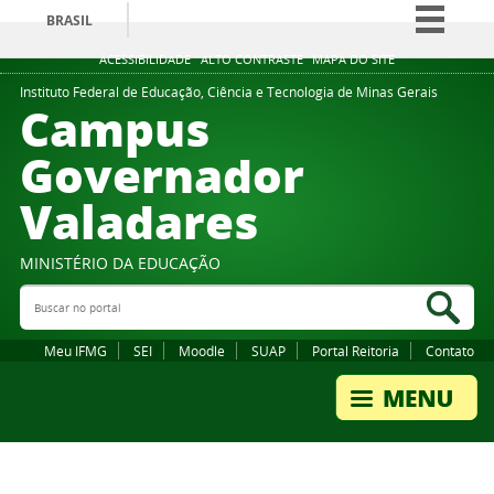
BRASIL
Simplifique!
ACESSIBILIDADE
ALTO CONTRASTE
MAPA DO SITE
Comunica BR
Instituto Federal de Educação, Ciência e Tecnologia de Minas Gerais
Campus
Participe
Governador
Acesso à informação
Valadares
Legislação
Canais
MINISTÉRIO DA EDUCAÇÃO
Buscar no portal
Bus
Meu IFMG
SEI
Moodle
SUAP
Portal Reitoria
Contato