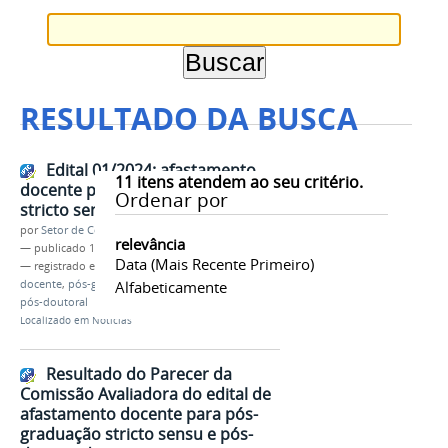
RESULTADO DA BUSCA
Edital 01/2024: afastamento
11
itens atendem ao seu critério.
docente para pós-graduação
Ordenar por
stricto sensu e pós-doutorado
por
Setor de Comunicação
relevância
—
publicado
18/06/2024
Data (mais Recente Primeiro)
— registrado em:
edital 2024
,
afastamento
docente
,
pós-graduação
Alfabeticamente
,
stricto sensu
,
estágio
pós-doutoral
Localizado em
Notícias
Resultado do Parecer da
Comissão Avaliadora do edital de
afastamento docente para pós-
graduação stricto sensu e pós-