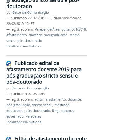
graduação stricto sensu e pós-
doutorado
por
Setor de Comunicação
—
publicado
22/02/2019
—
última modificação
22/02/2019 10h37
— registrado em:
Parecer de Área
,
Edital 001/2019
,
Afastamento
,
docente
,
pós-graduação
,
stricto
sensu
,
pós-doutorado
Localizado em
Notícias
Publicado edital de
afastamento docente 2019 para
pós-graduação stricto sensu e
pós-doutorado
por
Setor de Comunicação
—
publicado
02/08/2019
— registrado em:
edital
,
afastamento
,
docente
,
pós-graduação
,
stricto sensu
,
mestrado
,
doutorado
,
pós-doutorado
,
ifmg
,
campus
governador valadares
Localizado em
Notícias
Edital de afastamento docente