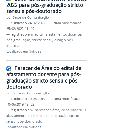
2022 para pós-graduação stricto
sensu e pós-doutorado
por
Setor de Comunicação
—
publicado
24/02/2022
—
última modificação
25/02/2022 11h19
— registrado em:
edital
,
afastamento
,
docente
,
pós-graduação
,
stricto sensu
,
estágio pós-
doutoral
Localizado em
Notícias
Parecer de Área do edital de
afastamento docente para pós-
graduação stricto sensu e pós-
doutorado
por
Setor de Comunicação
—
publicado
10/06/2019
—
última modificação
10/06/2019 12h52
— registrado em:
parecer de área
,
edital 005/2019
,
afastamento
,
docente
,
pós-graduação
,
stricto
sensu
,
pós-doutorado
Localizado em
Notícias