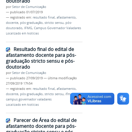
doutorado
por
Setor de Comunicação
—
publicado
01/07/2019
— registrado em:
resultado final
,
afastamento
,
docente
,
pós-graduação
,
stricto sensu
,
pós-
doutorado
,
IFMG
,
Campus Governador Valadares
Localizado em
Notícias
Resultado final do edital de
afastamento docente para pós-
graduação stricto sensu e pós-
doutorado
por
Setor de Comunicação
—
publicado
27/09/2019
—
última modificação
27/09/2019 17h54
— registrado em:
resultado final
,
afastamento
,
docente
,
pós-graduação
,
stricto sensu
,
ifmg
,
campus governador valadares
Localizado em
Notícias
Parecer de Área do edital de
afastamento docente para pós-