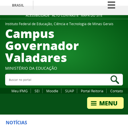
BRASIL
Simplifique!
ACESSIBILIDADE
ALTO CONTRASTE
MAPA DO SITE
Comunica BR
Instituto Federal de Educação, Ciência e Tecnologia de Minas Gerais
Campus
Participe
Governador
Acesso à informação
Valadares
Legislação
Canais
MINISTÉRIO DA EDUCAÇÃO
Buscar no portal
Bus
Meu IFMG
SEI
Moodle
SUAP
Portal Reitoria
Contato
NOTÍCIAS