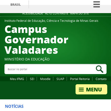
BRASIL
Simplifique!
ACESSIBILIDADE
ALTO CONTRASTE
MAPA DO SITE
Comunica BR
Instituto Federal de Educação, Ciência e Tecnologia de Minas Gerais
Campus
Participe
Governador
Acesso à informação
Valadares
Legislação
Canais
MINISTÉRIO DA EDUCAÇÃO
Buscar no portal
Bus
Meu IFMG
SEI
Moodle
SUAP
Portal Reitoria
Contato
NOTÍCIAS