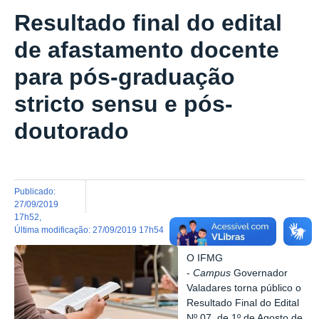
Resultado final do edital
de afastamento docente
para pós-graduação
stricto sensu e pós-
doutorado
publicado
:
27/09/2019
17h52
,
última modificação
:
27/09/2019 17h54
O IFMG
-
Campus
Governador
Valadares torna público o
Resultado Final do Edital
Nº 07, de 1º de Agosto de