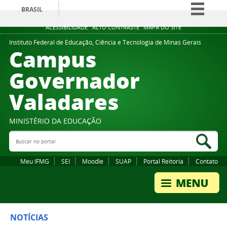
BRASIL
Simplifique!
ACESSIBILIDADE
ALTO CONTRASTE
MAPA DO SITE
Comunica BR
Instituto Federal de Educação, Ciência e Tecnologia de Minas Gerais
Campus
Participe
Governador
Acesso à informação
Valadares
Legislação
Canais
MINISTÉRIO DA EDUCAÇÃO
Buscar no portal
Bus
Meu IFMG
SEI
Moodle
SUAP
Portal Reitoria
Contato
NOTÍCIAS