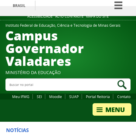
BRASIL
Simplifique!
ACESSIBILIDADE
ALTO CONTRASTE
MAPA DO SITE
Comunica BR
Instituto Federal de Educação, Ciência e Tecnologia de Minas Gerais
Campus
Participe
Governador
Acesso à informação
Valadares
Legislação
Canais
MINISTÉRIO DA EDUCAÇÃO
Buscar no portal
Bus
Meu IFMG
SEI
Moodle
SUAP
Portal Reitoria
Contato
NOTÍCIAS