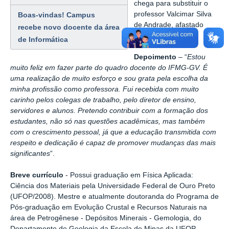
chega para substituir o
professor Valcimar Silva
Boas-vindas! Campus
de Andrade, afastado
recebe novo docente da área
para o doutorado.
de Informática
Depoimento
– “
Estou
muito feliz em fazer parte do quadro docente do IFMG-GV. É
uma realização de muito esforço e sou grata pela escolha da
minha profissão como professora. Fui recebida com muito
carinho pelos colegas de trabalho, pelo diretor de ensino,
servidores e alunos. Pretendo contribuir com a formação dos
estudantes, não só nas questões acadêmicas, mas também
com o crescimento pessoal, já que a educação transmitida com
respeito e dedicação é capaz de promover mudanças das mais
significantes
”.
Breve currículo
- Possui graduação em Física Aplicada:
Ciência dos Materiais pela Universidade Federal de Ouro Preto
(UFOP/2008). Mestre e atualmente doutoranda do Programa de
Pós-graduação em Evolução Crustal e Recursos Naturais na
área de Petrogênese - Depósitos Minerais - Gemologia, do
Departamento de Geologia da Escola de Minas da UFOP.