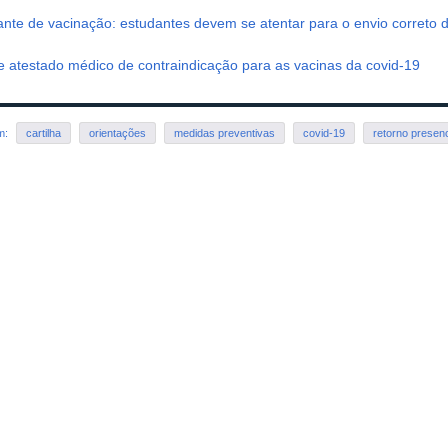
te de vacinação: estudantes devem se atentar para o envio correto
 atestado médico de contraindicação para as vacinas da covid-19
em:
cartilha
orientações
medidas preventivas
covid-19
retorno presenc