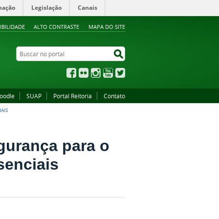
mação
Legislação
Canais
IBILIDADE
ALTO CONTRASTE
MAPA DO SITE
Buscar no portal
Buscar no portal
Facebook
Flickr
Instagram
YouTube
Twitter
oodle
SUAP
Portal Reitoria
Contato
AIS
gurança para o
senciais