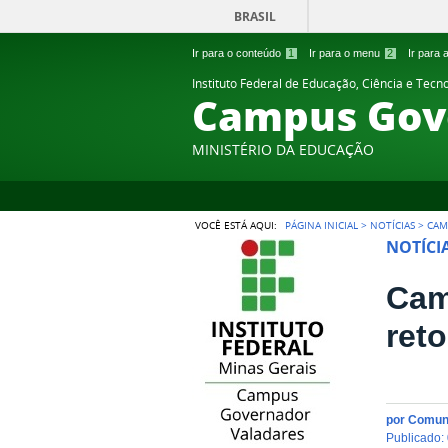
BRASIL
Ir para o conteúdo
1
Ir para o menu
2
Ir para
Instituto Federal de Educação, Ciência e Tecn
Campus Gov
MINISTÉRIO DA EDUCAÇÃO
VOCÊ ESTÁ AQUI:
PÁGINA INICIAL
>
NOTÍCIAS
>
CAM
NOTÍCI
Cam
ret
por
Comun
publicado
: