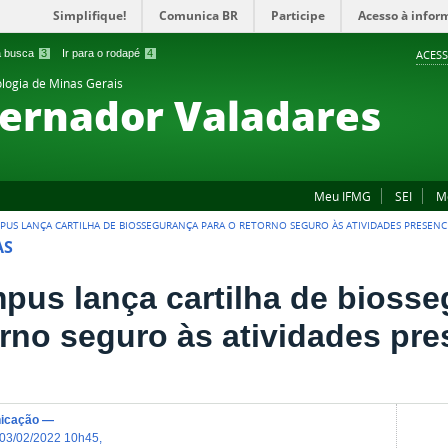
Simplifique!
Comunica BR
Participe
Acesso à infor
 a busca
3
Ir para o rodapé
4
ACESS
ologia de Minas Gerais
ernador Valadares
Meu IFMG
SEI
M
PUS LANÇA CARTILHA DE BIOSSEGURANÇA PARA O RETORNO SEGURO ÀS ATIVIDADES PRESENCI
AS
pus lança cartilha de biosse
orno seguro às atividades pre
icação
—
03/02/2022 10h45
,