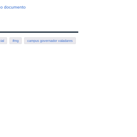
 do documento
ial
ifmg
campus governador valadares