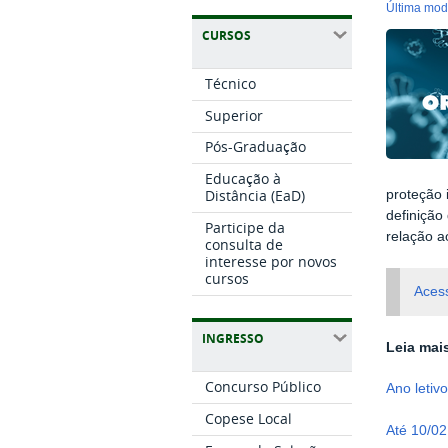
última mo
CURSOS
Técnico
Superior
Pós-Graduação
Educação à
Distância (EaD)
proteção 
definição
Participe da
relação a
consulta de
interesse por novos
cursos
Aces
INGRESSO
Leia mai
Concurso Público
Ano letiv
Copese Local
Até 10/02