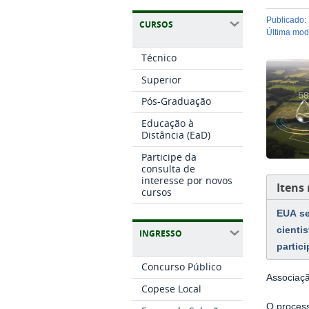
publicado
:
CURSOS
última mo
Técnico
Superior
Pós-Graduação
Educação à
Distância (EaD)
Participe da
consulta de
interesse por novos
Itens
cursos
EUA se
cientis
INGRESSO
partic
Concurso Público
Associaçã
Copese Local
O process