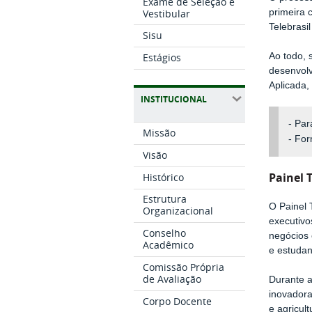
Exame de Seleção e
Vestibular
primeira 
Telebrasi
Sisu
Ao todo, 
Estágios
desenvolv
Aplicada,
INSTITUCIONAL
- Par
Missão
- For
Visão
Painel 
Histórico
Estrutura
O Painel 
Organizacional
executivo
Conselho
negócios 
Acadêmico
e estudan
Comissão Própria
de Avaliação
Durante a
inovadora
Corpo Docente
e agricul