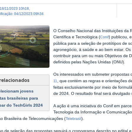
18/11/2023 10h18
,
dificação
:
04/12/2023 09h34
O Conselho Nacional das Instituições da 
Científica e Tecnológica (
) publicou,
Conif
pública para a seleção de protótipos de s
agronegócio, à saúde e ao bem estar. Os 
contribuir para um ou mais Objetivos de
definidos pelas Nações Unidas (ONU).
Os interessados em submeter propostas
 relacionados
, que contém as regras e orientações de
11
feitas exclusivamente por meio de formulár
lecionam jovens
de 2024. O resultado final será divulgado 
tas brasileiras para
ipar do TechGirls 2024
A ação é uma iniciativa do Conif em parc
Tecnologia da Informação e Comunicação
o Brasileira de Telecomunicações (
).
Telebrasil
o de seleção das propostas seguirá o cronograma descrito no edital e