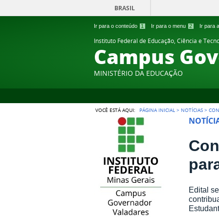
BRASIL
Ir para o conteúdo
1
Ir para o menu
2
Ir para
Instituto Federal de Educação, Ciência e Tecn
Campus Gov
MINISTÉRIO DA EDUCAÇÃO
VOCÊ ESTÁ AQUI:
PÁGINA INICIAL
>
NOTÍCIAS
>
CON
NOTÍCI
Con
par
Edital s
contribu
Estudant