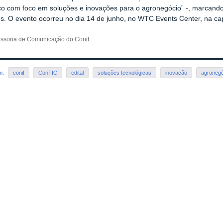
co com foco em soluções e inovações para o agronegócio” -, marcando
ões. O evento ocorreu no dia 14 de junho, no WTC Events Center, na capi
essoria de Comunicação do Conif
em:
conif
ConTIC
edital
soluções tecnológicas
inovação
agronegó