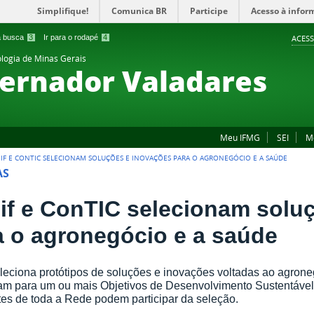
Simplifique!
Comunica BR
Participe
Acesso à infor
 a busca
3
Ir para o rodapé
4
ACESS
ologia de Minas Gerais
ernador Valadares
Meu IFMG
SEI
M
IF E CONTIC SELECIONAM SOLUÇÕES E INOVAÇÕES PARA O AGRONEGÓCIO E A SAÚDE
AS
if e ConTIC selecionam solu
a o agronegócio e a saúde
eleciona protótipos de soluções e inovações voltadas ao agrone
am para um ou mais Objetivos de Desenvolvimento Sustentáve
es de toda a Rede podem participar da seleção.