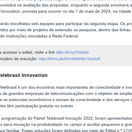
consistirá na avaliação das propostas, enquanto a segunda envolverá 
l Innovation, prevista para ocorrer no dia 7 de maio de 2024, na cidad
serão escolhidas seis equipes para participar da segunda etapa. Os p
idos por meio de projetos de extensão ou pesquisa, dentro das linha
 de instituições vinculadas à Rede Federal.
a acessar o edital, visite o link
https://bit.ly/3SG84Iq
mulário de inscrição:
https://forms.gle/DXx496kHtKYXqVkz8
Telebrasil Innovation
Telebrasil é um dos encontros mais importantes de conectividade e in
s de grandes empresas de telecomunicações com o objetivo de amplia
e os potenciais econômicos e sociais da conectividade e dos serviços d
tes têm participação gratuita no evento.
 programação do Painel Telebrasil Inovação 2022, foram apresentadas
s para inovação na produtividade no campo e auxiliar pequenos e grand
tura familiar. Essas soluções foram definidas por meio do Edital n.º 17