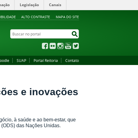
mação
Legislação
Canais
IBILIDADE
ALTO CONTRASTE
MAPA DO SITE
Buscar no portal
Buscar no portal
Facebook
Flickr
Instagram
YouTube
Twitter
oodle
SUAP
Portal Reitoria
Contato
ções e inovações
gócio, à saúde e ao bem-estar, que
l (ODS) das Nações Unidas.