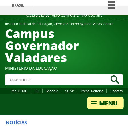
BRASIL
Simplifique!
ACESSIBILIDADE
ALTO CONTRASTE
MAPA DO SITE
Comunica BR
Instituto Federal de Educação, Ciência e Tecnologia de Minas Gerais
Campus
Participe
Governador
Acesso à informação
Valadares
Legislação
Canais
MINISTÉRIO DA EDUCAÇÃO
Buscar no portal
Bus
Meu IFMG
SEI
Moodle
SUAP
Portal Reitoria
Contato
NOTÍCIAS