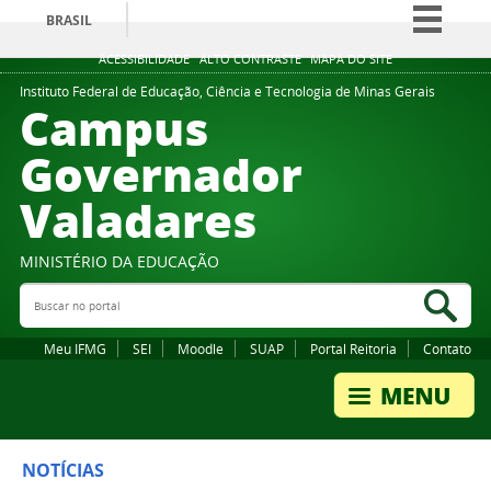
BRASIL
Simplifique!
ACESSIBILIDADE
ALTO CONTRASTE
MAPA DO SITE
Comunica BR
Instituto Federal de Educação, Ciência e Tecnologia de Minas Gerais
Campus
Participe
Governador
Acesso à informação
Valadares
Legislação
Canais
MINISTÉRIO DA EDUCAÇÃO
Buscar no portal
Bus
Meu IFMG
SEI
Moodle
SUAP
Portal Reitoria
Contato
NOTÍCIAS