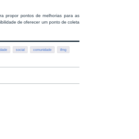
ara
propor
pontos de melhorias para
as
lidade de oferecer um ponto de coleta
idade
social
comunidade
ifmg