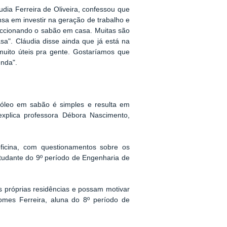
dia Ferreira de Oliveira, confessou que
sa em investir na geração de trabalho e
eccionando o sabão
em casa
.
Muitas são
a". Cláudia disse ainda que já está na
uito úteis pra gente
. Gostaríamos
que
enda".
 óleo em sabão é simples e resulta em
explica
professora Débora
Nascimento,
icina, com questionamentos sobre os
udante do 9º período de Engenharia de
 próprias residências e possam motivar
omes Ferreira,
aluna
do 8º período de