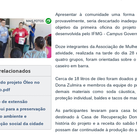
Apresentar à comunidade uma forma d
Exibir carrossel de imagens
provavelmente, seria descartado inadeq
objetivo da
primeira
oficina do projet
desenvolvida pelo IFMG -
Campus
Govern
Doze integrantes da Associação de Mulhe
atividade, realizada na tarde do dia 2
quatro grupos,
foram orientadas sobre o
caseiro
em barra
.
 relacionados
Cerca de 1
8 litros de óleo
foram
doados 
 do projeto Óleo no
Dona Zulmira
e membros da equipe do pr
o.pdf
demais
materiais
como
soda cáustica,
proteção individual, baldes e tacos de ma
o de extensão
bui para a preservação
As participantes levaram para casa b
o ambiente e
destinado
à
Casa de Recuperação
Don
história do projeto e a receita do sabão
uição social da cidade
possam dar continuidade à produção do 