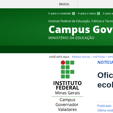
BRASIL
Ir para o conteúdo
1
Ir para o menu
2
Ir para
Instituto Federal de Educação, Ciência e Tecn
Campus Gov
MINISTÉRIO DA EDUCAÇÃO
VOCÊ ESTÁ AQUI:
PÁGINA INICIAL
>
NOTÍCIAS
>
OFI
NOTÍCI
Ofi
eco
publicado
:
última mo