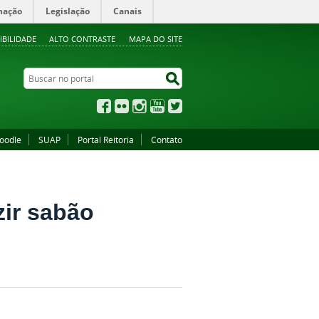
mação
Legislação
Canais
IBILIDADE
ALTO CONTRASTE
MAPA DO SITE
Buscar no portal
Buscar no portal
Facebook
Flickr
Instagram
YouTube
Twitter
oodle
SUAP
Portal Reitoria
Contato
zir sabão