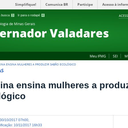
Simplifique!
Comunica BR
Participe
Acesso à infor
 a busca
3
Ir para o rodapé
4
ACESS
ologia de Minas Gerais
ernador Valadares
Meu IFMG
SEI
M
CINA ENSINA MULHERES A PRODUZIR SABÃO ECOLÓGICO
AS
cina ensina mulheres a produ
lógico
30/10/2017 07h00
,
dificação
:
10/11/2017 16h33