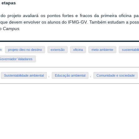
s etapas
 do projeto
avaliar
á
os pontos fortes e fracos da primeira oficina
p
 que devem envolver o
s alunos do
IFMG-GV. Também estudam a possibi
no
C
ampus.
em:
projeto óleo no destino
extensão
oficina
meio ambiente
sustentabil
overnador Valadares
Sustentabilidade ambiental
,
Educação ambiental
,
Comunidade e sociedade