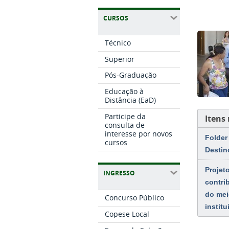
CURSOS
Técnico
Superior
Pós-Graduação
Educação à
Distância (EaD)
Participe da
Itens
consulta de
interesse por novos
Folder
cursos
Destin
Projet
INGRESSO
contri
do mei
Concurso Público
instit
Copese Local