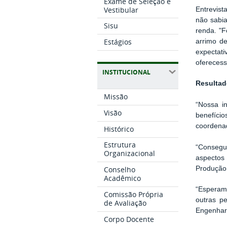
Exame de Seleção e
Vestibular
Entrevist
não sabia
Sisu
renda.
"F
Estágios
arrimo de
expectat
oferece
INSTITUCIONAL
Resulta
Missão
“
Nossa i
Visão
benefíci
coordenad
Histórico
Estrutura
“
Consegu
Organizacional
aspectos
Produção 
Conselho
Acadêmico
“
Esperam
Comissão Própria
outras p
de Avaliação
Engenhar
Corpo Docente