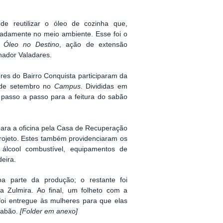
e reutilizar o óleo de cozinha que,
uadamente no meio ambiente. Esse foi o
o
Óleo no Destino
,
ação
de extensão
ador Valadares
.
res do Bairro Conquista participaram da
8 de setembro no
Campus
.
D
ivididas em
 passo a passo para a
feitura do sabão
para
a oficina
pela
Casa de Recuperação
ojeto
.
Estes também providenciaram os
 álcool combustível, equipamentos de
deira.
oa
parte d
a produção; o
restante
foi
a Zulmira.
Ao final, u
m folheto com a
 foi entregue às
mulheres para que elas
sabão
.
[Folder em anexo]