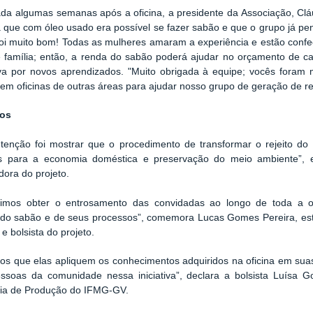
ada algumas semanas após a oficina, a presidente da Associação, Cláu
 que com óleo usado era possível se fazer sabão e que o grupo já pen
oi muito bom! Todas as mulheres amaram
a experiência
e estão conf
 família; e
ntão, a renda do sabão poderá ajudar no orçamento de cas
iva por novos aprendizados. "Muito obrigada
à equip
e; vocês foram m
ssem
oficinas
de outras áreas
para a
judar nosso grupo de geração de r
dos
ntenção foi
mostrar que o procedimento de transformar o rejeito do
os para a economia doméstica e preservação do meio ambiente”, 
ora do projeto.
imos obter o entrosamento das convidadas ao longo de toda a of
 do sabão e de seus processos”,
comemora Lucas Gomes Pereira, est
e bolsista do projeto.
os que
elas
aplique
m
os conhecimentos adquiridos
na oficina
em suas
essoas da comunidade nessa iniciativa”, declara
a bolsista
Luísa G
ia de Produção do IFMG-GV.