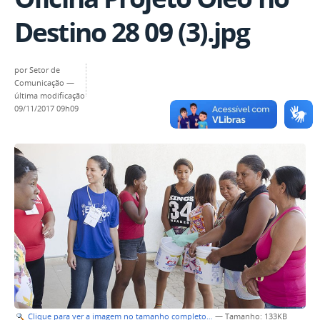
Destino 28 09 (3).jpg
por
Setor de
Comunicação
—
última modificação
09/11/2017 09h09
Clique para ver a imagem no tamanho completo…
—
Tamanho
: 133KB