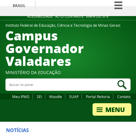
BRASIL
Simplifique!
ACESSIBILIDADE
ALTO CONTRASTE
MAPA DO SITE
Comunica BR
Instituto Federal de Educação, Ciência e Tecnologia de Minas Gerais
Campus
Participe
Governador
Acesso à informação
Valadares
Legislação
Canais
MINISTÉRIO DA EDUCAÇÃO
Buscar no portal
Bus
Meu IFMG
SEI
Moodle
SUAP
Portal Reitoria
Contato
NOTÍCIAS