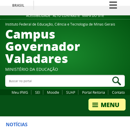
BRASIL
Simplifique!
ACESSIBILIDADE
ALTO CONTRASTE
MAPA DO SITE
Comunica BR
Instituto Federal de Educação, Ciência e Tecnologia de Minas Gerais
Campus
Participe
Governador
Acesso à informação
Valadares
Legislação
Canais
MINISTÉRIO DA EDUCAÇÃO
Buscar no portal
Bus
Meu IFMG
SEI
Moodle
SUAP
Portal Reitoria
Contato
NOTÍCIAS